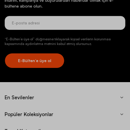
İndirim, kampanya ve duyurulardan haberdar olmak için e-
bültene abone olun.
“E-Bülten’e üye ol” düğmesine tıklayarak kişisel verilerin korunması
kapsamında aydınlatma metnini kabul etmiş olursunuz.
E-Bülten’e üye ol
En Sevilenler
Popüler Koleksiyonlar