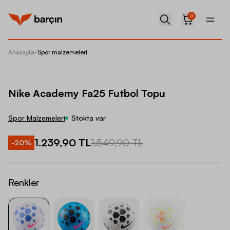
0
Anasayfa
-
Spor malzemeleri
Nike A
Nike Academy Fa25 Futbol Topu
Spor Malzemeleri
Stokta var
1.239,90 TL
1.549,90 TL
-
20
%
Renkler