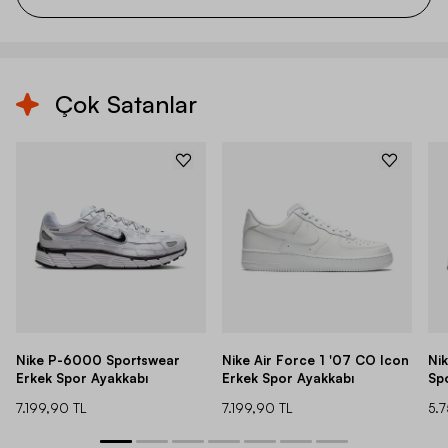
Çok Satanlar
Nike P-6000 Sportswear
Nike Air Force 1 '07 CO Icon
Ni
Erkek Spor Ayakkabı
Erkek Spor Ayakkabı
Sp
7.199,90 TL
7.199,90 TL
5.