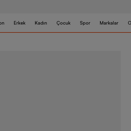
on
Erkek
Kadın
Çocuk
Spor
Markalar
O
Nike Acg Ultr