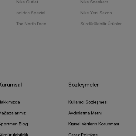
Nike Outlet
Nike Sneakers
adidas Spezial
Nike Yeni Sezon
The North Face
Sürdürülebilir Ürünler
Kurumsal
Sözleşmeler
Hakkımızda
Kullanıcı Sözleşmesi
Mağazalarımız
Aydınlatma Metni
Sportmen Blog
Kişisel Verilerin Korunması
ürdürülebilirlik
Çerez Politikası