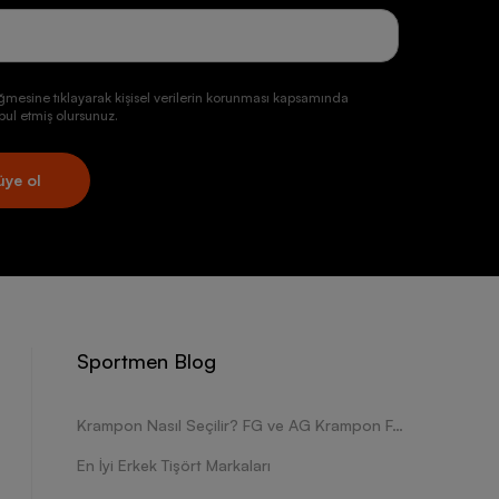
ğmesine tıklayarak kişisel verilerin korunması kapsamında
ul etmiş olursunuz.
üye ol
Sportmen Blog
Krampon Nasıl Seçilir? FG ve AG Krampon Farkları Nelerdir?
En İyi Erkek Tişört Markaları