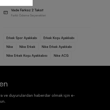
Ayakkabı
Ayakkabı
Vade Farksız 2 Taksit
7.199,90 TL
7.199,90 TL
Farklı Ödeme Seçenekleri
Erkek Spor Ayakkabı
Erkek Koşu Ayakkabı
Nike
Nike Erkek
Nike Erkek Ayakkabı
Nike Erkek Koşu Ayakkabısı
Nike ACG
ten
a ve duyurulardan haberdar olmak için e-
un.