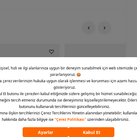
rce 1 '07 CO Icon Erkek Spor
Nike Dunk Low Retro Erkek Spor Aya