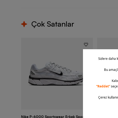
Çok Satanlar
Nike P-6000 Sportswear Erkek Spor
Nike Air Fo