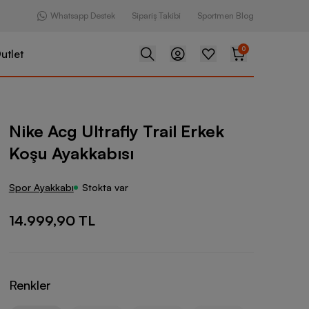
Whatsapp Destek
Sipariş Takibi
Sportmen Blog
0
utlet
afly Trail Erkek Koşu Ayakkabısı
Nike Acg Ultrafly Trail Erkek
Koşu Ayakkabısı
Spor Ayakkabı
Stokta var
14.999,90 TL
Renkler