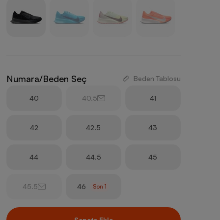
Numara/Beden Seç
Beden Tablosu
40
40.5
41
42
42.5
43
44
44.5
45
45.5
46
Son
1
Sepete Ekle