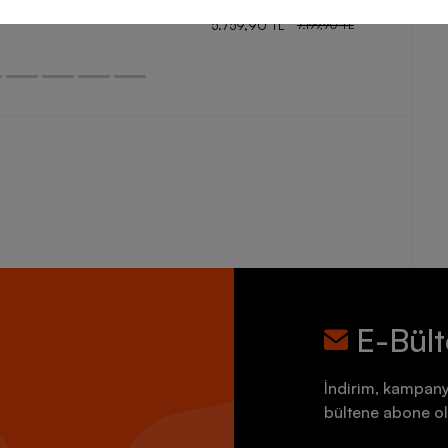
5.759,90 TL
7.199,90 TL
E-Bül
İndirim, kampany
bültene abone ol