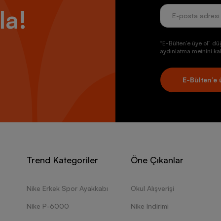
la!
“E-Bülten’e üye ol” dü
aydınlatma metnini kab
E-Bülten’e 
Trend Kategoriler
Öne Çıkanlar
Nike Erkek Spor Ayakkabı
Okul Alışverişi
Nike P-6000
Nike İndirimi