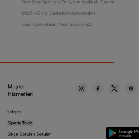
Yaptığınız Spor için En Uygun Ayakkabı Seçimi
2025’in En İyi Basketbol Ayakkabıları
Koşu Ayakkabısını Nasıl Seçersiniz?
Müşteri
Hizmetleri
İletişim
Sipariş Takibi
Sıkça Sorulan Sorular