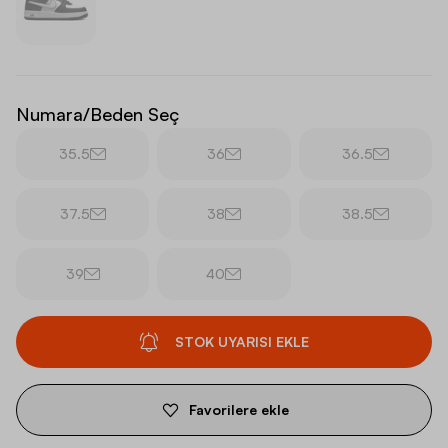
Numara/Beden Seç
35.5
36
36.5
37.5
38
38.5
39
40
STOK UYARISI EKLE
Favorilere ekle