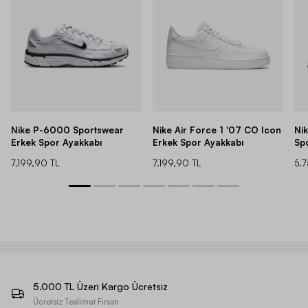
Nike P-6000 Sportswear
Nike Air Force 1 '07 CO Icon
Ni
Erkek Spor Ayakkabı
Erkek Spor Ayakkabı
Sp
7.199,90 TL
7.199,90 TL
5.
5.000 TL Üzeri Kargo Ücretsiz
Ücretsiz Teslimat Fırsatı