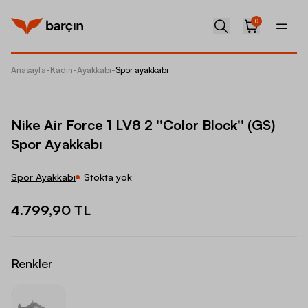
0
Anasayfa
-
Kadın
-
Ayakkabı
-
Spor ayakkabı
Nike Air
Nike Air Force 1 LV8 2 ''Color Block'' (GS)
Spor Ayakkabı
Spor Ayakkabı
Stokta yok
4.799,90 TL
Renkler