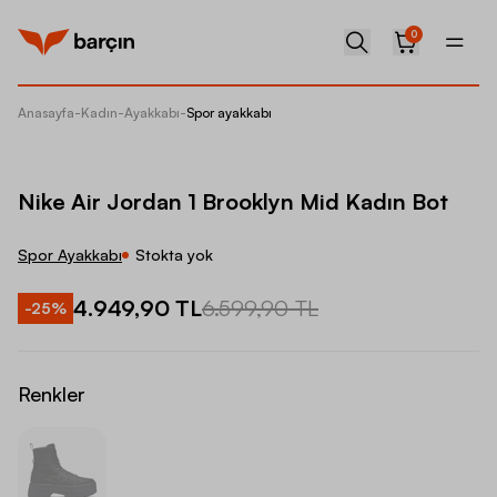
0
Anasayfa
-
Kadın
-
Ayakkabı
-
Spor ayakkabı
Nike Ai
Nike Air Jordan 1 Brooklyn Mid Kadın Bot
Spor Ayakkabı
Stokta yok
4.949,90 TL
6.599,90 TL
-
25
%
Renkler