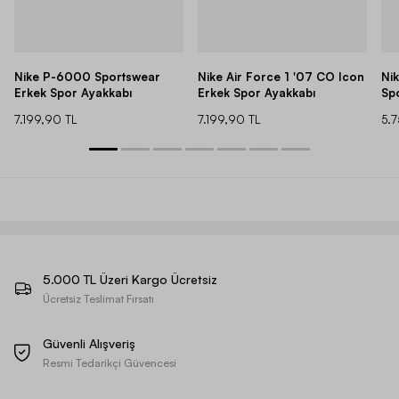
Nike P-6000 Sportswear
Nike Air Force 1 '07 CO Icon
Ni
Erkek Spor Ayakkabı
Erkek Spor Ayakkabı
Sp
7.199,90 TL
7.199,90 TL
5.
5.000 TL Üzeri Kargo Ücretsiz
Ücretsiz Teslimat Fırsatı
Güvenli Alışveriş
Resmi Tedarikçi Güvencesi