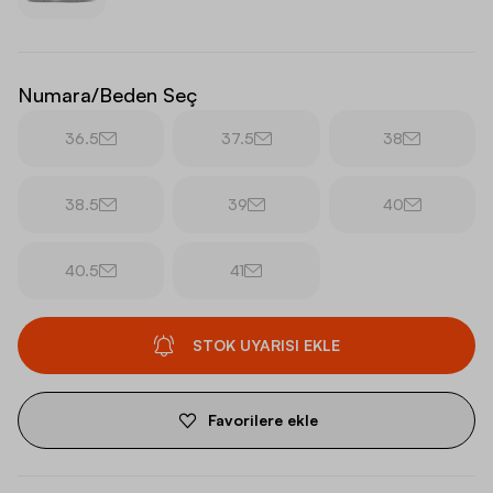
Numara/Beden Seç
36.5
37.5
38
38.5
39
40
40.5
41
STOK UYARISI EKLE
Favorilere ekle