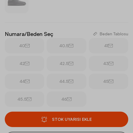
Numara/Beden Seç
Beden Tablosu
40
40.5
41
42
42.5
43
44
44.5
45
45.5
46
STOK UYARISI EKLE