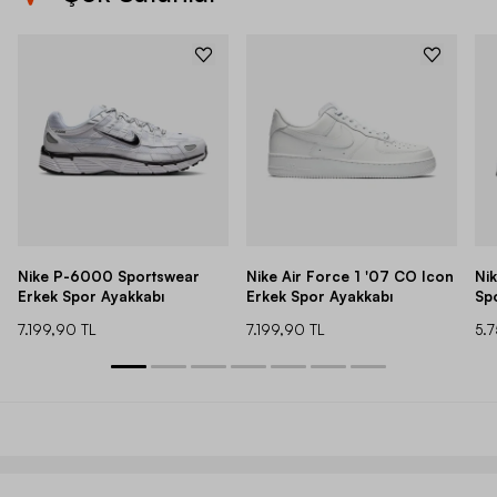
Nike P-6000 Sportswear
Nike Air Force 1 '07 CO Icon
Ni
Erkek Spor Ayakkabı
Erkek Spor Ayakkabı
Sp
7.199,90 TL
7.199,90 TL
5.