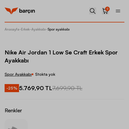
0
Anasayfa
-
Erkek
-
Ayakkabı
-
Spor ayakkabı
Nike Ai
Nike Air Jordan 1 Low Se Craft Erkek Spor
Ayakkabı
Spor Ayakkabı
Stokta yok
5.769,90 TL
7.699,90 TL
-
25
%
Renkler