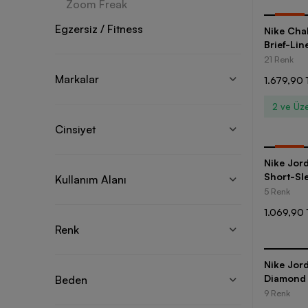
Zoom Freak
-
30
%
Egzersiz / Fitness
Nike Chal
Brief-Lin
21 Renk
Markalar
1.679,90 
2 ve Üze
Cinsiyet
-
35
%
Nike Jor
Short-Sle
Kullanım Alanı
5 Renk
1.069,90 
Renk
Nike Jor
Diamond 
Beden
9 Renk