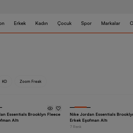
on
Erkek
Kadın
Çocuk
Spor
Markalar
O
KD
Zoom Freak
-
25
%
an Essentials Brooklyn Fleece
Nike Jordan Essentials Brookly
fman Altı
Erkek Eşofman Altı
7 Renk