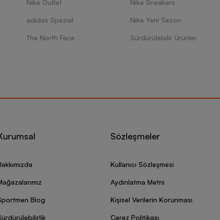
Nike Outlet
Nike Sneakers
ye karşı tam konfor, özel Nike logosu, nem blokajı sağlayan ve ıslakl
iz özellik size eşsiz bir oyun deneyimi vadediyor. Kullanıcılardan tam
adidas Spezial
Nike Yeni Sezon
 ve etkili şutlar atabilmeniz için maksimum performans vadediyor. Tiş
dan çoraplara, top ve sportif aksesuarlar da dahil olmak üzere birbiri
The North Face
Sürdürülebilir Ürünler
ini fonksiyonellik ve üretkenlik odaklı performans algısıyla birleştiriyor.
ını değiştirmek kolay bir hale geliyor.
asketbol Ürünleri Nelerdir?
zde sevilen bir oyun kurucuya dönüşmenizi vadeden Nike’ın çizgi ötesi
G 4 Erkek Spor Ayakkabı
Bron XVII Erkek Spor Ayakkabı
Kurumsal
Sözleşmeler
o 3/4 Basketball Erkek Tayt
rdan Dri-Fit 23 Alpha 3/4 Training Erkek Tayt
ordan Jumpman Diamond Erkek Şort
Hakkımızda
Kullanıcı Sözleşmesi
i-Fit Classic Erkek Şort
rdan Jumpman Classics Lightweight Fleece Trousers Erkek Eşofman A
Mağazalarımız
Aydınlatma Metni
rdan Jumpman Air Fleece Full-Zip Hoodie Erkek Sweatshirt
rdan Stretch Short-Sleeve Crew Erkek Tişört
Sportmen Blog
Kişisel Verilerin Korunması
ordan Jumpman Short-Sleeve Erkek Tişört
ürdürülebilirlik
Çerez Politikası
r Jordan Graphic Erkek Tişört