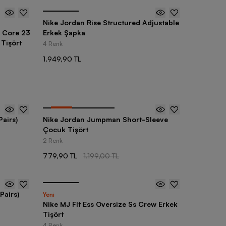
Nike Jordan Rise Structured Adjustable
c Core 23
Erkek Şapka
 Tişört
4 Renk
1.949,90 TL
-
35
%
airs)
Nike Jordan Jumpman Short-Sleeve
Çocuk Tişört
2 Renk
779,90 TL
1.199,00 TL
Pairs)
Yeni
Nike MJ Flt Ess Oversize Ss Crew Erkek
Tişört
4 Renk