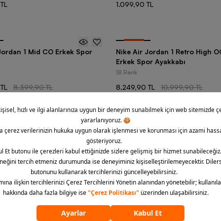
 TL
1.099,90 TL
-
25
%
 Jordan 1 Mid CO Erkek Spor
Nike Air Jordan 1 Retro High
Erkek Spor Ayakkabı
18 Renk
 TL
8.399,90 TL
8.249,90 TL
10.999,90 TL
-
35
%
Nike Jordan Jumpman Short-S
dan Essentials Graphic Core 23
Çocuk Tişört
it Short-Sleeve Kadın Tişört
2 Renk
779,90 TL
1.199,00 TL
TL
345
üründen
24
ürün görü