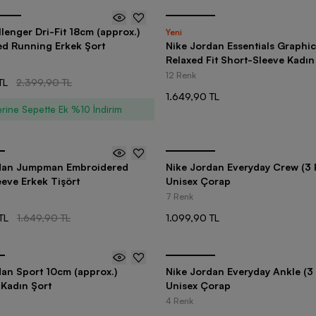
lenger Dri-Fit 18cm (approx.)
Yeni
ed Running Erkek Şort
Nike Jordan Essentials Graphi
Relaxed Fit Short-Sleeve Kadın
12 Renk
TL
2.399,90 TL
1.649,90 TL
rine Sepette Ek %10 İndirim
dan Jumpman Embroidered
Nike Jordan Everyday Crew (3 P
eve Erkek Tişört
Unisex Çorap
7 Renk
TL
1.649,90 TL
1.099,90 TL
dan Sport 10cm (approx.)
Nike Jordan Everyday Ankle (3 
Kadın Şort
Unisex Çorap
4 Renk