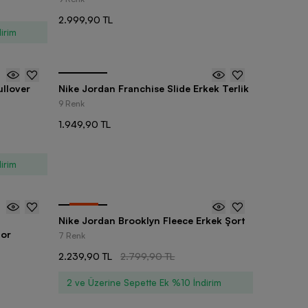
2.999,90 TL
irim
ullover
Nike Jordan Franchise Slide Erkek Terlik
9 Renk
1.949,90 TL
irim
-
20
%
Nike Jordan Brooklyn Fleece Erkek Şort
por
7 Renk
2.239,90 TL
2.799,90 TL
2 ve Üzerine Sepette Ek %10 İndirim