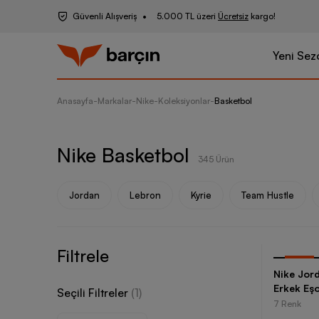
Güvenli Alışveriş
5.000 TL üzeri
Ücretsiz
kargo!
Yeni Sez
Anasayfa
-
Markalar
-
Nike
-
Koleksiyonlar
-
Basketbol
Nike Basketbol
345 Ürün
Jordan
Lebron
Kyrie
Team Hustle
Filtrele
-
25
%
Nike Jord
Erkek Eşo
Seçili Filtreler
(
1
)
7 Renk