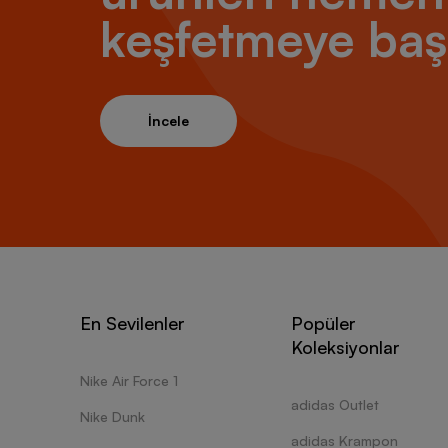
taytı g
keşfetmeye baş
yapabil
olduğu 
Basketb
basketb
daha et
İncele
hale ge
güçlü t
nabzını
şekilde
Üstün 
Uzun sü
muhafaz
En Sevilenler
Popüler
çok say
Koleksiyonlar
profesy
ürünler
Nike Air Force 1
konforl
adidas Outlet
Nike Dunk
havalan
Yeni se
adidas Krampon