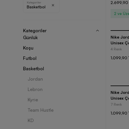
2.699,90
Kategoriler
Basketbol
2 ve Üze
Kategoriler
Günlük
Nike Jord
Unisex Ç
Koşu
4 Renk
Futbol
1.099,90 
Basketbol
Jordan
Lebron
Nike Jord
Unisex Ç
Kyrie
7 Renk
Team Hustle
1.099,90 
KD