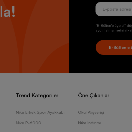
ibi seçkin ürünler de nefes alabilir hava kanalları ve koruma tankı teknolo
la!
menizi garanti ediyor. Nike basketbol topu, basketbol forması gibi mode
gibi, kadınlara özgü seçenekler de bulunuyor.
ol kariyerinde ya da sportif şıklık rüzgarının estiği sosyal platformlard
“E-Bülten’e üye ol” dü
ol modelleri, markanın ölçümlenebilir performans yönetimi vizyonu ile 
aydınlatma metnini kab
kili sonuçlar elde etmenizi vadediyor.
Basketbol
oynamak için seçeceğin
liyor.
Erkek basketbol
ürünleri size daha fazla konsantrasyon, manevra 
op sürüşü gibi sonucu doğrudan değiştiren özellikler kazandırıyor.
Sp
E-Bülten’e 
 tutarken üretkenliğinizi maksimum seviyede tutmanız için ekstra konf
 sergilemenize yardımcı olurken adrese teslim paslar vermek kolay ve sü
Teknolojideki Nike Basketbol Ürünleri
reli kullanımlar için tercih edebileceğiniz Nike basketbol ürünleri, konfo
a ettikleri seçenekler olarak öne çıkıyor. Efsanevi NBA yıldızı LeBron
Trend Kategoriler
Öne Çıkanlar
ıda amatör ve profesyonel basketbol oyuncusunun favori yıldızlarını d
onel, antrenman saatlerinde Nike ayakkabı modellerini tercih ediyor. H
 ile LeBron James’in üstün karakterini deneyimlemek olanaklı hale geliy
Nike Erkek Spor Ayakkabı
Okul Alışverişi
u ürünler günlük ya da profesyonel performanslar için özel destek sa
dırma sunarken Dri-FIT teknolojisi uçuş sisteminizi etkin hale getiriyor.
Nike P-6000
Nike İndirimi
zon Nike basketbol ürünlerindeki baskılı grafikler, LeBron James ve Mic