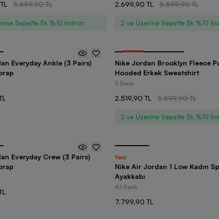
 TL
3.599,90 TL
2.699,90 TL
3.599,90 TL
rine Sepette Ek %10 İndirim
2 ve Üzerine Sepette Ek %10 İnd
-
30
%
an Everyday Ankle (3 Pairs)
Nike Jordan Brooklyn Fleece P
orap
Hooded Erkek Sweatshirt
5 Renk
TL
2.519,90 TL
3.599,90 TL
2 ve Üzerine Sepette Ek %10 İnd
an Everyday Crew (3 Pairs)
Yeni
orap
Nike Air Jordan 1 Low Kadın S
Ayakkabı
43 Renk
TL
7.799,90 TL