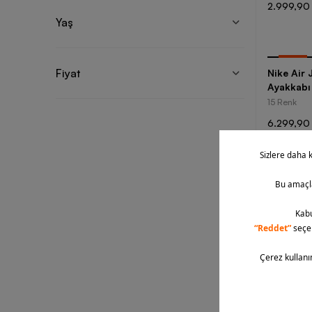
2.999,90
Yaş
-
25
%
Fiyat
Nike Air
Ayakkabı
15 Renk
6.299,90
Yeni
Nike Jor
Relaxed F
12 Renk
1.649,90 