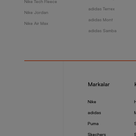
Nike Tech Fleece
terleme
adidas Terrex
benzers
Nike Jordan
etmeniz
adidas Mont
taytlar
Nike Air Max
kalites
adidas Samba
tabelas
Nike B
Çevreni
Nike P
Nike Le
Markalar
Nike Pr
Nike Jo
Nike J
Nike
Nike Dr
Nike Jo
adidas
Nike Jo
Puma
Nike Jo
Nike J
Skechers
S
Nike Ai