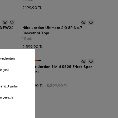
2.199,90 TL
 OG FW24
Nike Jordan Ultimate 2.0 8P No.7
Basketbol Topu
1 Renk
2.599,90 TL
-
35
%
leeve
Nike Air Jordan 1 Mid SS25 Erkek Spor
Ayakkabı
35 Renk
5.449,90 TL
8.399,90 TL
ntüledin