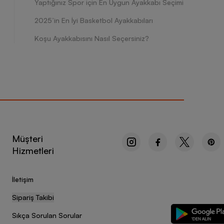
Yaptığınız Spor için En Uygun Ayakkabı Seçimi
ığı önleyen polyester ve pamuk materyal gibi çok sayıda
 puan alan Nike basketbol topu, daha hızlı hareket
2025’in En İyi Basketbol Ayakkabıları
örtten ayakkabı modellerine, eşofmandan şortlara,
nden farklı ve özgün spor malzemeleri üreten Nike,
Koşu Ayakkabısını Nasıl Seçersiniz?
 Nike ile maça en iyi şekilde hazırlanmak ve skor
 basketbol ürünleri aşağıdaki gibidir:
Müşteri
Hizmetleri
İletişim
ltı
Sipariş Takibi
Sıkça Sorulan Sorular