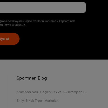
jisi gibi özellikler ile daha sağlıklı koşullarda spor
ller arasında erkekler için tasarlanan alternatifler
a fark yaratmak isteyenlerin tercih ettiği Nike
ğmesine tıklayarak kişisel verilerin korunması kapsamında
doğru orantılı olarak size daha az enerji harcayarak
ul etmiş olursunuz.
iz bir Nike ürünü ile seyircileri coşturmak kolay bir
kabiliyeti, güç kontrolü, esneklik, alan kazanımı,
or malzemeleri
ile yapacağınız kombinler modanın
üye ol
or sunuyor.
Kadın basketbol
ürünleri şıklığınızı en iyi
rekli bir hale geliyor.
rlu ve sağlıklı doğaları ile liderlerin dolaplarında
 James adına özel olarak üretilen ayakkabı modelleri,
Sportmen Blog
esteklemesine olanak tanıyor. Birçok yıldız ve
er türlü günlük aktivitede değerlendirebileceğiniz
or. Özellikle basketbol taytı, basketbol çorabı gibi
Krampon Nasıl Seçilir? FG ve AG Krampon Farkları Nelerdir?
ğlıyor. Ter tutmayan örgü kumaş üst düzey
En İyi Erkek Tişört Markaları
hael Jordan temaları, nefes alabilir kumaş ile