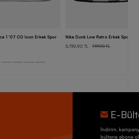
rce 1 '07 CO Icon Erkek Spor
Nike Dunk Low Retro Erkek Spor Aya
5.759,90 TL
7.199,90 TL
E-Bül
İndirim, kampany
bültene abone ol