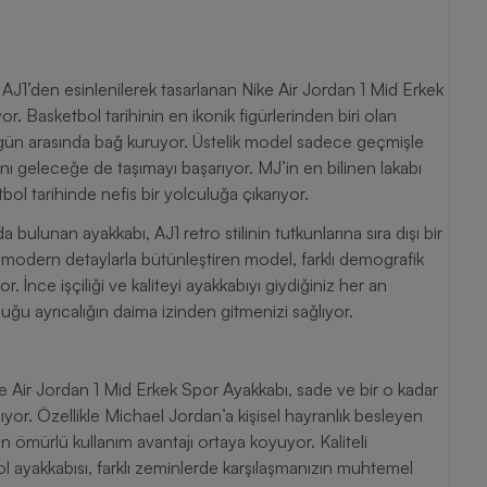
 AJ1’den esinlenilerek tasarlanan Nike Air Jordan 1 Mid Erkek
r. Basketbol tarihinin en ikonik figürlerinden biri olan
gün arasında bağ kuruyor. Üstelik model sadece geçmişle
nı geleceğe de taşımayı başarıyor. MJ’in en bilinen lakabı
tbol tarihinde nefis bir yolculuğa çıkarıyor.
ulunan ayakkabı, AJ1 retro stilinin tutkunlarına sıra dışı bir
ı modern detaylarla bütünleştiren model, farklı demografik
yor. İnce işçiliği ve kaliteyi ayakkabıyı giydiğiniz her an
ğu ayrıcalığın daima izinden gitmenizi sağlıyor.
ike Air Jordan 1 Mid Erkek Spor Ayakkabı, sade ve bir o kadar
ıyor. Özellikle Michael Jordan’a kişisel hayranlık besleyen
n ömürlü kullanım avantajı ortaya koyuyor. Kaliteli
tbol ayakkabısı, farklı zeminlerde karşılaşmanızın muhtemel