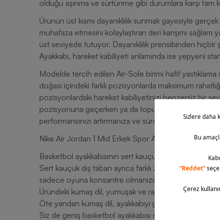
olduğu aşınma ve sürtünme gibi durumlara karşı tam k
Ürünün üst kısmı dayanıklılık sunmak gayesiyle gerçek ve
muhafaza etmesini kolaylaştıran deri karışımı sağlam yap
üst seviyede tutuyor. Dayanıklılık prensibinden hiçbi
Ayakkabı, hareket kabiliyeti anlamında ise yepyeni stand
Modelde tercih edilen Air-Sole birimi hafif yastıklama 
doğası içindeki farklı pozisyonlarda maksimum rahatlı
pozisyonlardaki hareket kabiliyetinizi benzersiz bir se
pozisyonuna geçerken ya da topu oyuna sokarken dai
performansınızı artırmanıza ve sürdürülebilir hâle get
Nike Air Jordan 1 Mid Erkek Spor Ayakkabının Diğer Ayr
Basketbol ayakkabısının sert kauçuk dış tabanı uzun öm
Sert kauçuk dış taban ayrıca farklı zeminlerde üst sev
sadece oyuna konsantre olmanıza yardım ediyor.
Üründeki kumaş dil, yumuşak ve rahat kullanım ortaya
Öte yandan kumaş dil, ayakkabıyı giyip çıkarmanızı da 
Siz de geniş basketbol ayakkabısı seçkisiyle basketbo