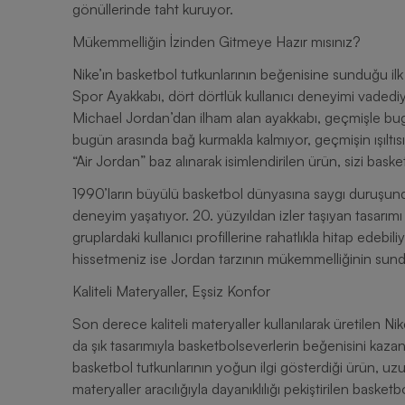
gönüllerinde taht kuruyor.
Mükemmelliğin İzinden Gitmeye Hazır mısınız?
Nike’ın basketbol tutkunlarının beğenisine sunduğu ilk
Spor Ayakkabı, dört dörtlük kullanıcı deneyimi vadediyo
Michael Jordan’dan ilham alan ayakkabı, geçmişle bu
bugün arasında bağ kurmakla kalmıyor, geçmişin ışıltısı
“Air Jordan” baz alınarak isimlendirilen ürün, sizi baske
1990’ların büyülü basketbol dünyasına saygı duruşunda b
deneyim yaşatıyor. 20. yüzyıldan izler taşıyan tasarım
gruplardaki kullanıcı profillerine rahatlıkla hitap edebili
hissetmeniz ise Jordan tarzının mükemmelliğinin sundu
Kaliteli Materyaller, Eşsiz Konfor
Son derece kaliteli materyaller kullanılarak üretilen N
da şık tasarımıyla basketbolseverlerin beğenisini kazan
basketbol tutkunlarının yoğun ilgi gösterdiği ürün, uzu
materyaller aracılığıyla dayanıklılığı pekiştirilen baske