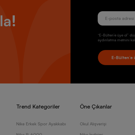
la!
“E-Bülten’e üye ol” dü
aydınlatma metnini kab
E-Bülten’e 
Trend Kategoriler
Öne Çıkanlar
Nike Erkek Spor Ayakkabı
Okul Alışverişi
Nike P-6000
Nike İndirimi