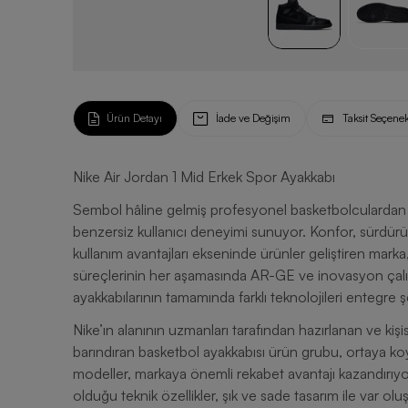
Ürün Detayı
İade ve Değişim
Taksit Seçenek
Nike Air Jordan 1 Mid Erkek Spor Ayakkabı
Sembol hâline gelmiş profesyonel basketbolculardan il
benzersiz kullanıcı deneyimi sunuyor. Konfor, sürdürü
kullanım avantajları ekseninde ürünler geliştiren mark
süreçlerinin her aşamasında AR-GE ve inovasyon çalı
ayakkabılarının tamamında farklı teknolojileri entegre ş
Nike’ın alanının uzmanları tarafından hazırlanan ve kişis
barındıran basketbol ayakkabısı ürün grubu, ortaya k
modeller, markaya önemli rekabet avantajı kazandırıyo
olduğu teknik özellikler, şık ve sade tasarım ile var o