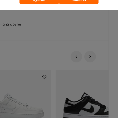
ların tozunu attırmaya başlayabilirsiniz.
ümünü göster