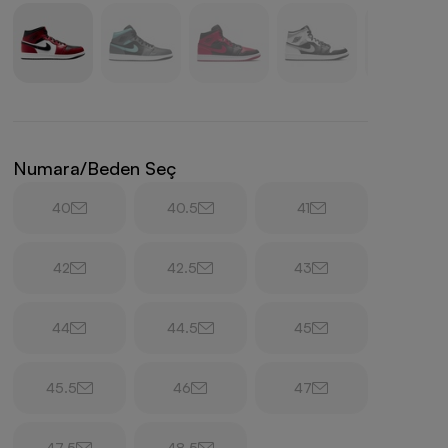
Numara/Beden Seç
40
40.5
41
42
42.5
43
44
44.5
45
45.5
46
47
47.5
48.5