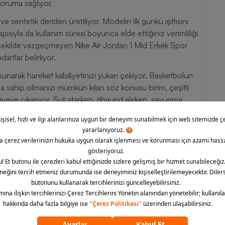
oruma sağlıyor.
 sentetik deriden üretiliyor. Modelin ilk günkü ışıltısını
ısıyla da kullanım süresi boyunca elde ettiğiniz verimliliği
r şekilde vazgeçmeyen Nike Air Jordan 1 Mid Erkek Spor
artlar belirliyor.
sunarak hareket kabiliyetinizi yukarı çekiyor. Basketbolun
ğa sahip olmanızı mümkün kılan söz konusu birim, çeşitli
viyeye çıkarıyor. Şut atarken, ribaund alırken, savunma
ma konforlu hissetmenize yardımcı olan ürün,
irmenize de katkıda bulunuyor.
ıntıları
ürlü kullanım avantajını destekliyor.
iye tutuş kapasitesi sunarak performansınızı geliştirmenize ve
 koyuyor.
önemli ölçüde kolaylaştırıyor.
lseverlerin gözdesi Barcin.com üzerinden ürünü satın alarak