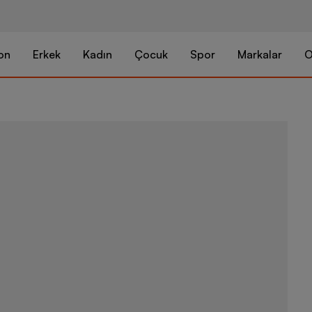
on
Erkek
Kadın
Çocuk
Spor
Markalar
O
Nike Air Jor