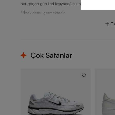
her geçen gün ileri taşıyacağınız performansınızla saha
**İnek derisi içermektedir.
T
Çok Satanlar