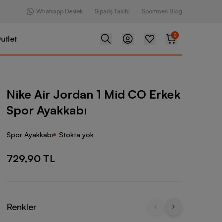
Whatsapp Destek
Sipariş Takibi
Sportmen Blog
0
utlet
dan 1 Mid CO Erkek Spor Ayakkabı
Nike Air Jordan 1 Mid CO Erkek
Spor Ayakkabı
Spor Ayakkabı
Stokta yok
729,90 TL
Renkler