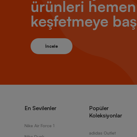
ürünleri hemen
keşfetmeye baş
İncele
En Sevilenler
Popüler
Koleksiyonlar
Nike Air Force 1
adidas Outlet
Nike Dunk