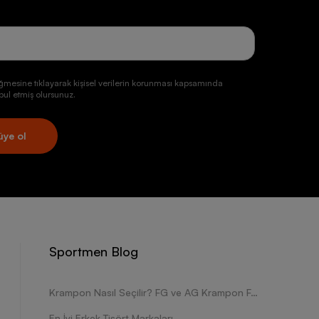
ğmesine tıklayarak kişisel verilerin korunması kapsamında
ul etmiş olursunuz.
üye ol
Sportmen Blog
Krampon Nasıl Seçilir? FG ve AG Krampon Farkları Nelerdir?
En İyi Erkek Tişört Markaları