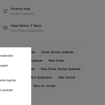
Ücretsiz İade
30 Gün İçerisinde
Vade Farksız 2 Taksit
Farklı Ödeme Seçenekleri
Erkek Spor Ayakkabı
Erkek Günlük Ayakkabı
Erkek Basketbol Ayakkabı
Nike Erkek
Nike Erkek Ayakkabı
Nike Erkek Günlük Ayakkabı
Nike Erkek Basketbol Ayakkabısı
Nike Günlük
Nike Basketbol
Nike Air Jordan