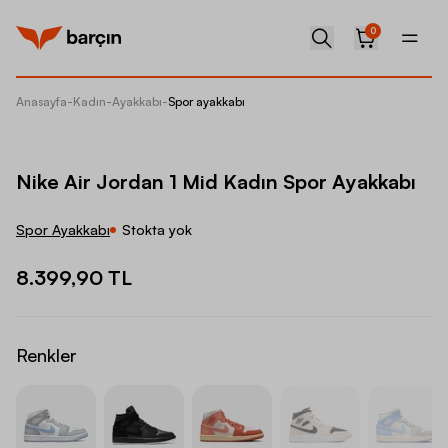
0
Anasayfa
-
Kadın
-
Ayakkabı
-
Spor ayakkabı
Nike Ai
Nike Air Jordan 1 Mid Kadın Spor Ayakkabı
Spor Ayakkabı
Stokta yok
8.399,90 TL
Renkler