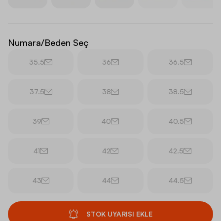
Numara/Beden Seç
35.5
36
36.5
37.5
38
38.5
39
40
40.5
41
42
42.5
43
44
44.5
STOK UYARISI EKLE