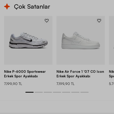
Çok Satanlar
Nike P-6000 Sportswear
Nike Air Force 1 '07 CO Icon
Ni
Erkek Spor Ayakkabı
Erkek Spor Ayakkabı
Sp
7.199,90 TL
7.199,90 TL
5.