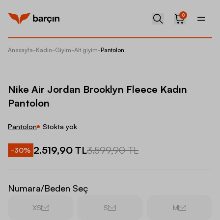
0
Anasayfa
-
Kadın
-
Giyim
-
Alt giyim
-
Pantolon
Nike Ai
Nike Air Jordan Brooklyn Fleece Kadın
Pantolon
Pantolon
Stokta yok
2.519,90 TL
3.599,90 TL
-
30
%
Numara/Beden Seç
XS
S
M