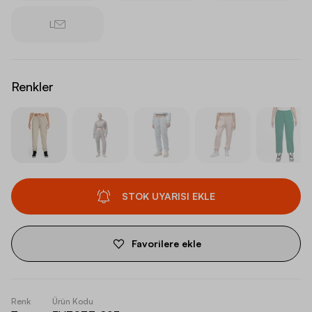
L
Renkler
STOK UYARISI EKLE
Favorilere ekle
Renk
Ürün Kodu