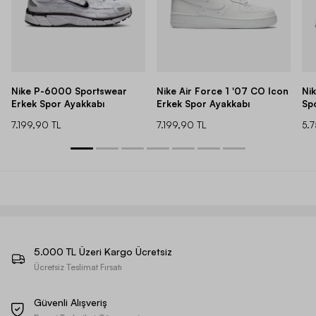
Nike P-6000 Sportswear
Nike Air Force 1 '07 CO Icon
Ni
Erkek Spor Ayakkabı
Erkek Spor Ayakkabı
Sp
7.199,90 TL
7.199,90 TL
5.
5.000 TL Üzeri Kargo Ücretsiz
Ücretsiz Teslimat Fırsatı
Güvenli Alışveriş