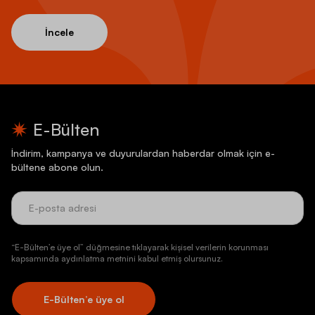
İncele
E-Bülten
İndirim, kampanya ve duyurulardan haberdar olmak için e-
bültene abone olun.
“E-Bülten’e üye ol” düğmesine tıklayarak kişisel verilerin korunması
kapsamında aydınlatma metnini kabul etmiş olursunuz.
E-Bülten’e üye ol