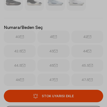
Numara/Beden Seç
40
41
42
42.5
43
44
44.5
45
45.5
46
47
47.5
STOK UYARISI EKLE