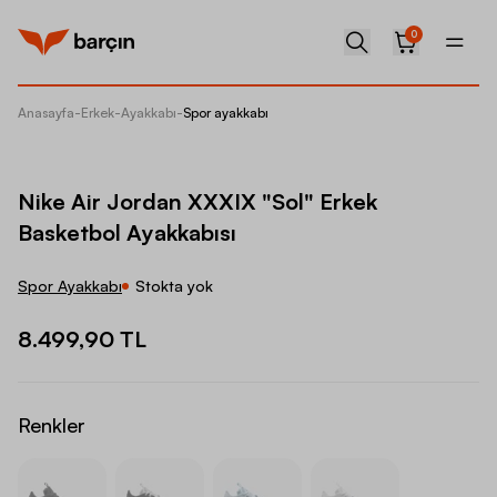
0
Anasayfa
-
Erkek
-
Ayakkabı
-
Spor ayakkabı
Nike Ai
Nike Air Jordan XXXIX "Sol" Erkek
Basketbol Ayakkabısı
Spor Ayakkabı
Stokta yok
8.499,90 TL
Renkler