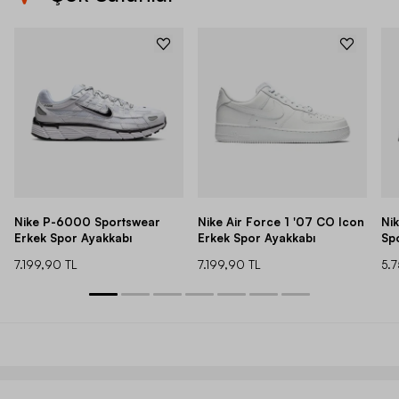
Nike P-6000 Sportswear
Nike Air Force 1 '07 CO Icon
Ni
Erkek Spor Ayakkabı
Erkek Spor Ayakkabı
Sp
7.199,90 TL
7.199,90 TL
5.