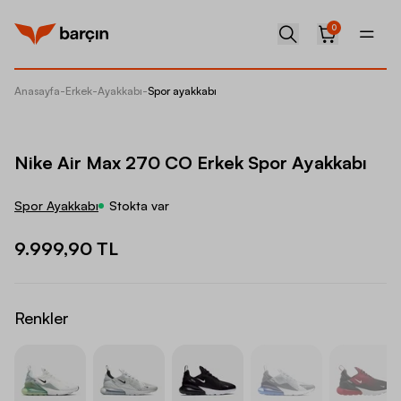
0
Anasayfa
-
Erkek
-
Ayakkabı
-
Spor ayakkabı
Nike Ai
Nike Air Max 270 CO Erkek Spor Ayakkabı
Spor Ayakkabı
Stokta var
9.999,90 TL
Renkler