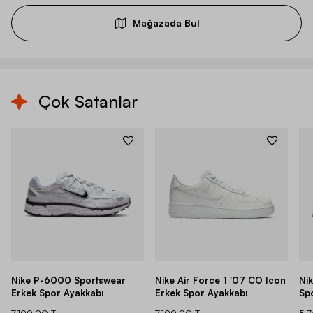
Mağazada Bul
Çok Satanlar
Nike P-6000 Sportswear
Nike Air Force 1 '07 CO Icon
Ni
Erkek Spor Ayakkabı
Erkek Spor Ayakkabı
Sp