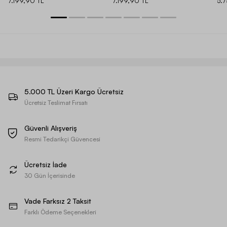
7.199,90 TL
7.199,90 TL
5.
5.000 TL Üzeri Kargo Ücretsiz
Ücretsiz Teslimat Fırsatı
Güvenli Alışveriş
Resmi Tedarikçi Güvencesi
Ücretsiz İade
30 Gün İçerisinde
Vade Farksız 2 Taksit
Farklı Ödeme Seçenekleri