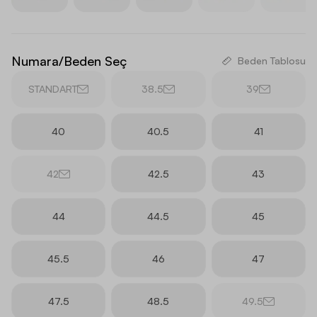
Numara/Beden Seç
Beden Tablosu
STANDART
38.5
39
40
40.5
41
42
42.5
43
44
44.5
45
45.5
46
47
47.5
48.5
49.5