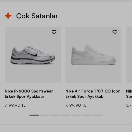
Çok Satanlar
Nike P-6000 Sportswear
Nike Air Force 1 '07 CO Icon
Ni
Erkek Spor Ayakkabı
Erkek Spor Ayakkabı
Sp
7.199,90 TL
7.199,90 TL
5.