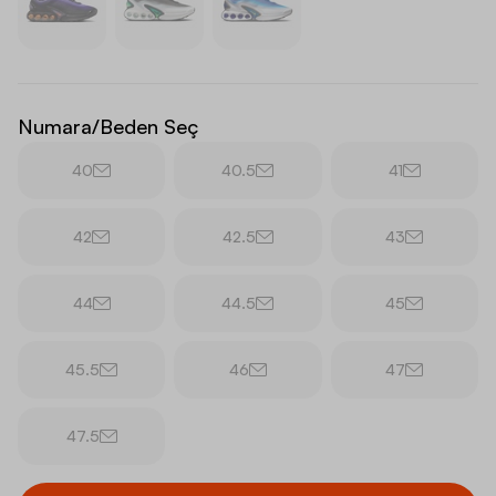
Numara/Beden Seç
40
40.5
41
42
42.5
43
44
44.5
45
45.5
46
47
47.5