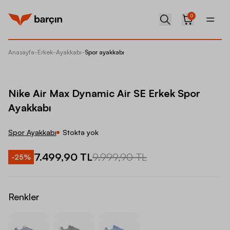
0
Anasayfa
-
Erkek
-
Ayakkabı
-
Spor ayakkabı
Nike Ai
Nike Air Max Dynamic Air SE Erkek Spor
Ayakkabı
Spor Ayakkabı
Stokta yok
7.499,90 TL
9.999,90 TL
-
25
%
Renkler