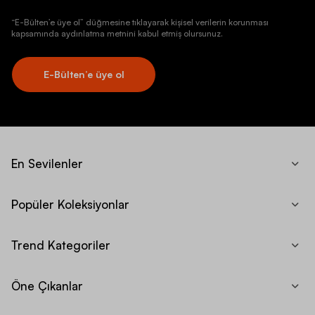
“E-Bülten’e üye ol” düğmesine tıklayarak kişisel verilerin korunması
kapsamında aydınlatma metnini kabul etmiş olursunuz.
E-Bülten’e üye ol
En Sevilenler
Popüler Koleksiyonlar
Trend Kategoriler
Öne Çıkanlar