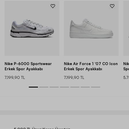
Nike P-6000 Sportswear
Nike Air Force 1 '07 CO Icon
Ni
Erkek Spor Ayakkabı
Erkek Spor Ayakkabı
Sp
7.199,90 TL
7.199,90 TL
5.