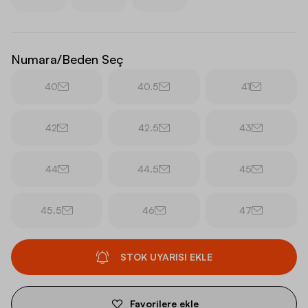
Numara/Beden Seç
40
40.5
41
42
42.5
43
44
44.5
45
45.5
46
47
STOK UYARISI EKLE
Favorilere ekle