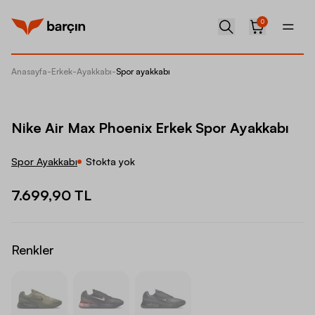
0
Anasayfa
-
Erkek
-
Ayakkabı
-
Spor ayakkabı
Nike Ai
Nike Air Max Phoenix Erkek Spor Ayakkabı
Spor Ayakkabı
Stokta yok
7.699,90 TL
Renkler