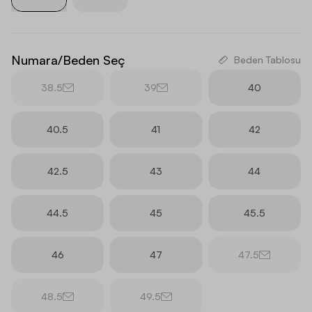
Numara/Beden Seç
Beden Tablosu
38.5
39
40
40.5
41
42
42.5
43
44
44.5
45
45.5
46
47
47.5
48.5
49.5