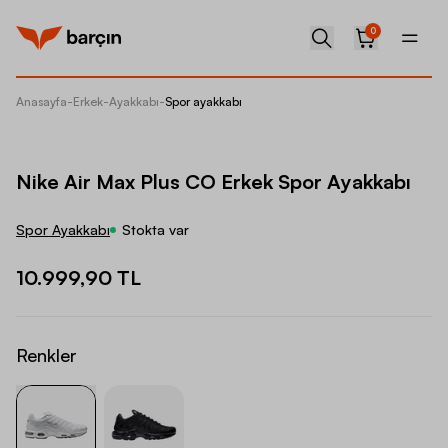
0
Anasayfa
-
Erkek
-
Ayakkabı
-
Spor ayakkabı
Nike Ai
Nike Air Max Plus CO Erkek Spor Ayakkabı
Spor Ayakkabı
Stokta var
10.999,90 TL
Renkler