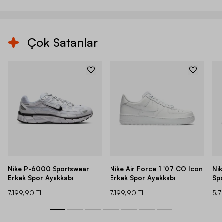
Çok Satanlar
Nike P-6000 Sportswear
Nike Air Force 1 '07 CO Icon
Ni
Erkek Spor Ayakkabı
Erkek Spor Ayakkabı
Sp
7.199,90 TL
7.199,90 TL
5.