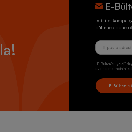
E-Bül
İndirim, kampany
bültene abone ol
la!
“E-Bülten’e üye ol” dü
aydınlatma metnini kab
E-Bülten’e 