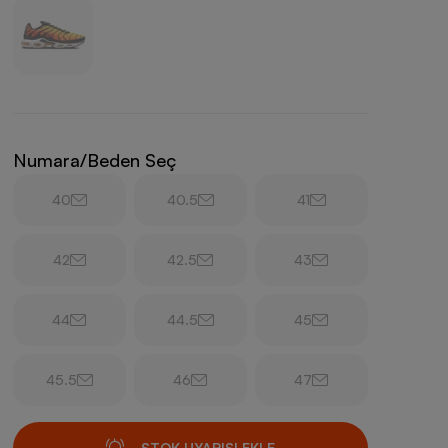
Numara/Beden Seç
40
40.5
41
42
42.5
43
44
44.5
45
45.5
46
47
STOK UYARISI EKLE