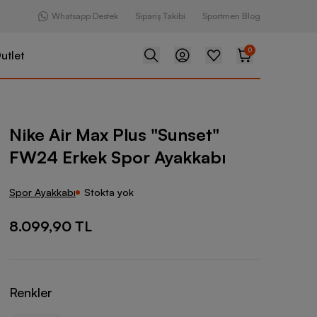
Whatsapp Destek
Sipariş Takibi
Sportmen Blog
0
utlet
 Plus "Sunset" FW24 Erkek Spor Ayakkabı
Nike Air Max Plus "Sunset"
FW24 Erkek Spor Ayakkabı
Spor Ayakkabı
Stokta yok
8.099,90 TL
Renkler