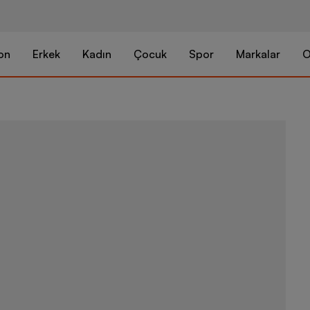
on
Erkek
Kadın
Çocuk
Spor
Markalar
O
Nike Air Max