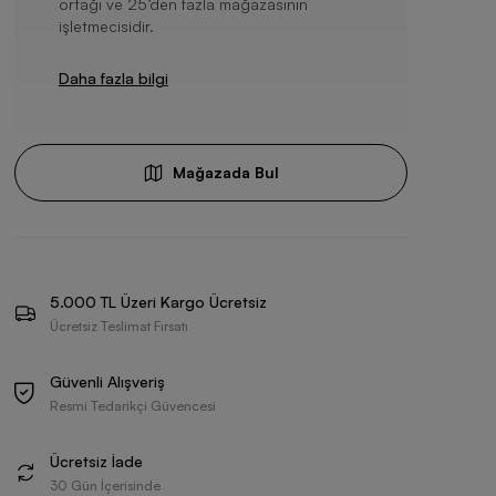
ortağı ve 25’den fazla mağazasının
işletmecisidir.
Daha fazla bilgi
Mağazada Bul
5.000 TL Üzeri Kargo Ücretsiz
Ücretsiz Teslimat Fırsatı
Güvenli Alışveriş
Resmi Tedarikçi Güvencesi
Ücretsiz İade
30 Gün İçerisinde