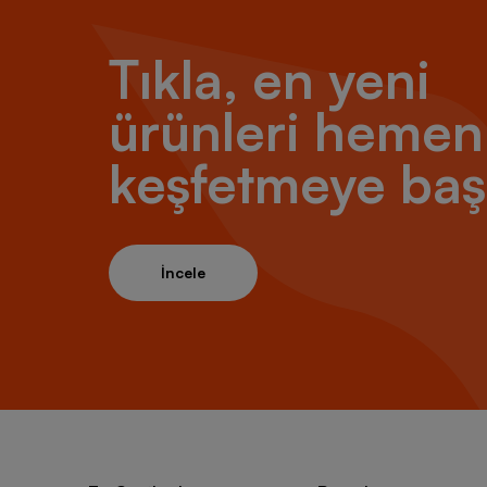
Tıkla, en yeni
ürünleri hemen
keşfetmeye baş
İncele