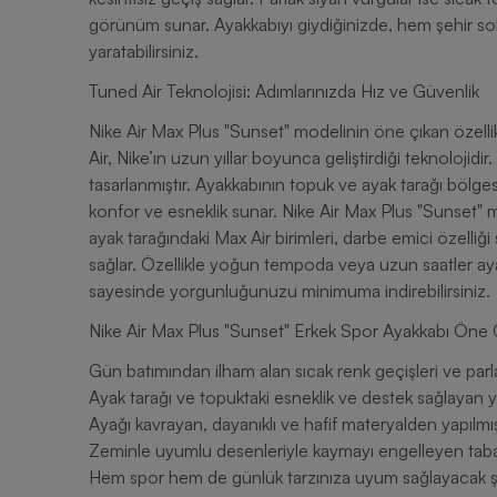
görünüm sunar. Ayakkabıyı giydiğinizde, hem şehir so
yaratabilirsiniz.
Tuned Air Teknolojisi: Adımlarınızda Hız ve Güvenlik
Nike Air Max Plus "Sunset" modelinin öne çıkan özelliklerinden biri “Tuned Air” teknolojisini barındırmasıdır. Tuned
Air, Nike’ın uzun yıllar boyunca geliştirdiği teknoloji
tasarlanmıştır. Ayakkabının topuk ve ayak tarağı bölg
konfor ve esneklik sunar. Nike Air Max Plus "Sunset" modeli, Max Air yastıklama sistemi ile donatılmıştır. Topuk ve
ayak tarağındaki Max Air birimleri, darbe emici özelli
sağlar. Özellikle yoğun tempoda veya uzun saatler a
sayesinde yorgunluğunuzu minimuma indirebilirsiniz.
Nike Air Max Plus "Sunset" Erkek Spor Ayakk
Gün batımından ilham alan sıcak renk geçişleri ve parl
Ayak tarağı ve topuktaki esneklik ve destek sağlayan ya
Ayağı kavrayan, dayanıklı ve hafif materyalden yapılmış
Zeminle uyumlu desenleriyle kaymayı engelleyen taban
Hem spor hem de günlük tarzınıza uyum sağlayacak ş