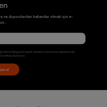
ten
a ve duyurulardan haberdar olmak için e-
un.
ğmesine tıklayarak kişisel verilerin korunması kapsamında
ul etmiş olursunuz.
üye ol