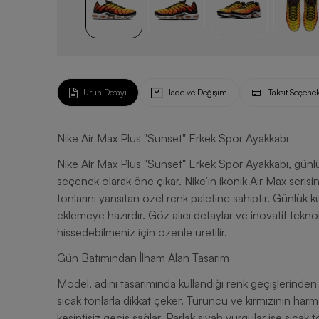
Ürün Detayı
İade ve Değişim
Taksit Seçenek
Nike Air Max Plus "Sunset" Erkek Spor Ayakkabı
Nike Air Max Plus "Sunset" Erkek Spor Ayakkabı, günlük hayatta konfor ve şıklığı bir arada arayanlar için ideal
seçenek olarak öne çıkar. Nike’ın ikonik Air Max seris
tonlarını yansıtan özel renk paletine sahiptir. Günlük
eklemeye hazırdır. Göz alıcı detaylar ve inovatif teknol
hissedebilmeniz için özenle üretilir.
Gün Batımından İlham Alan Tasarım
Model, adını tasarımında kullandığı renk geçişlerinden
sıcak tonlarla dikkat çeker. Turuncu ve kırmızının har
kesintisiz geçiş sağlar. Parlak siyah vurgular ise sıca