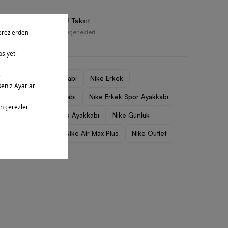
Vade Farksız 2 Taksit
Farklı Ödeme Seçenekleri
Erkek Spor Ayakkabı
Nike Erkek
Nike Erkek Ayakkabı
Nike Erkek Spor Ayakkabı
Nike Erkek Günlük Ayakkabı
Nike Günlük
Nike Air Max
Nike Air Max Plus
Nike Outlet