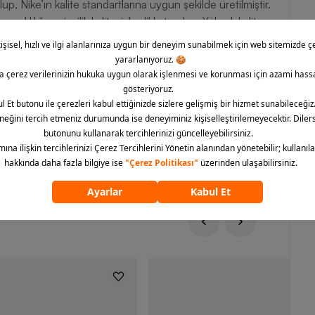
, Nike’ın kalite standartlarına uygun şekilde üretilmiştir.
klılığı ve işçilik kalitesiyle dikkat çeker. Yüksek kalite
estetik tasarımıyla hem de sunduğu üstün konfor
ham alan renk paleti, Tuned Air teknolojisi ve Max Air
meye hazırdır. Barcin.com kalitesi ile sahip olabileceğiniz
r adımda rahatlığı ve tarzı bir arada yaşayabilirsiniz.
ümünü göster