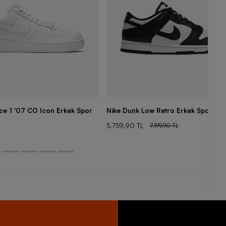
rce 1 '07 CO Icon Erkek Spor
Nike Dunk Low Retro Erkek Spor Aya
5.759,90 TL
7.199,90 TL