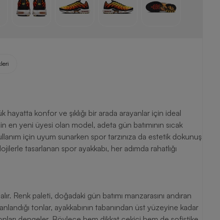
leri
inin en yeni üyesi olan model, adeta gün batımının sıcak
 kullanım için uyum sunarken spor tarzınıza da estetik dokunuş
ojilerle tasarlanan spor ayakkabı, her adımda rahatlığı
 alır. Renk paleti, doğadaki gün batımı manzarasını andıran
manlandığı tonlar, ayakkabının tabanından üst yüzeyine kadar
k tonları dengeler. Böylece hem dikkat çekici hem de sofistike