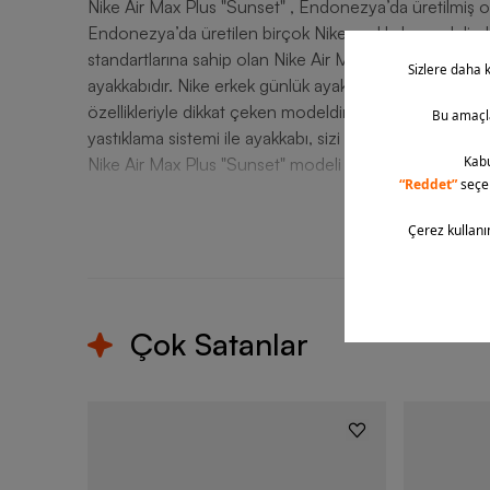
Nike Air Max Plus "Sunset" , Endonezya’da üretilmiş olup
Endonezya’da üretilen birçok Nike ayakkabı modeli, dayanı
standartlarına sahip olan Nike Air Max Plus "Sunset" yıllarca tarzınızdan ödün vermeden kullanabileceğiniz
ayakkabıdır. Nike erkek günlük ayakkabı modeli, hem 
özellikleriyle dikkat çeken modeldir. Gün batımından il
yastıklama sistemi ile ayakkabı, sizi gün boyu destekle
Nike Air Max Plus "Sunset" modeli ile he
T
Çok Satanlar