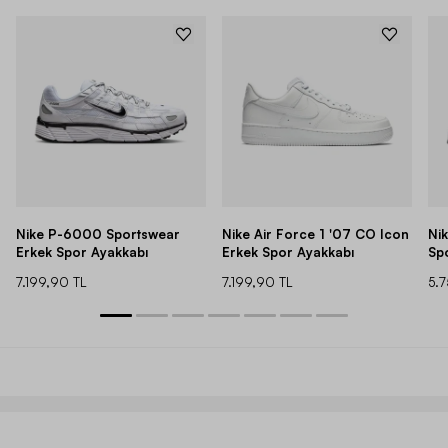
Nike P-6000 Sportswear
Nike Air Force 1 '07 CO Icon
Ni
Erkek Spor Ayakkabı
Erkek Spor Ayakkabı
Sp
7.199,90 TL
7.199,90 TL
5.