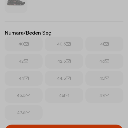
Numara/Beden Seç
40
40.5
41
42
42.5
43
44
44.5
45
45.5
46
47
47.5