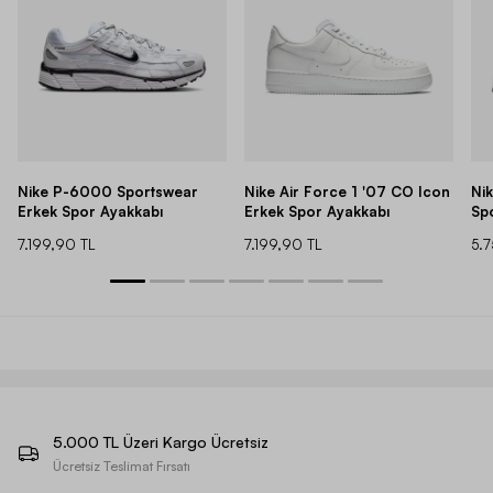
Nike P-6000 Sportswear
Nike Air Force 1 '07 CO Icon
Ni
Erkek Spor Ayakkabı
Erkek Spor Ayakkabı
Sp
7.199,90 TL
7.199,90 TL
5.
5.000 TL Üzeri Kargo Ücretsiz
Ücretsiz Teslimat Fırsatı