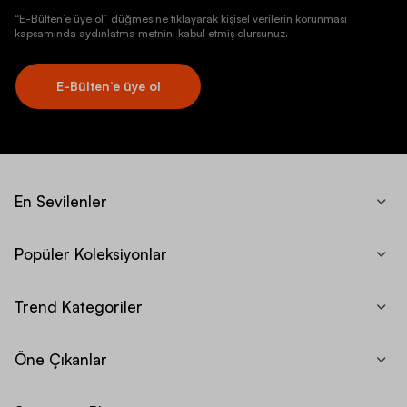
“E-Bülten’e üye ol” düğmesine tıklayarak kişisel verilerin korunması
kapsamında aydınlatma metnini kabul etmiş olursunuz.
E-Bülten’e üye ol
En Sevilenler
Popüler Koleksiyonlar
Trend Kategoriler
Öne Çıkanlar