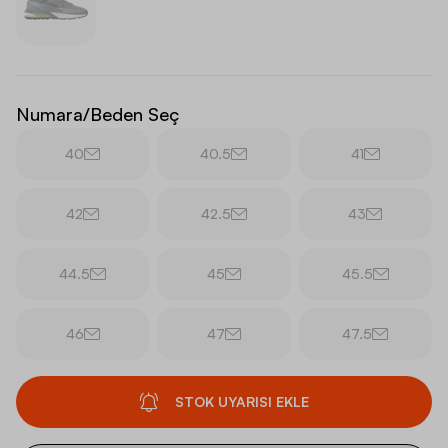
Numara/Beden Seç
40
40.5
41
42
42.5
43
44.5
45
45.5
46
47
47.5
STOK UYARISI EKLE