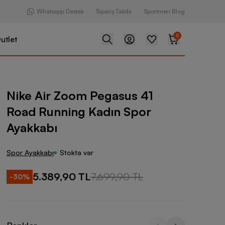
Whatsapp Destek
Sipariş Takibi
Sportmen Blog
0
utlet
m Pegasus 41 Road Running Kadın Spor Ayakkabı
Nike Air Zoom Pegasus 41
Road Running Kadın Spor
Ayakkabı
Spor Ayakkabı
Stokta var
5.389,90 TL
7.699,90 TL
-
30
%