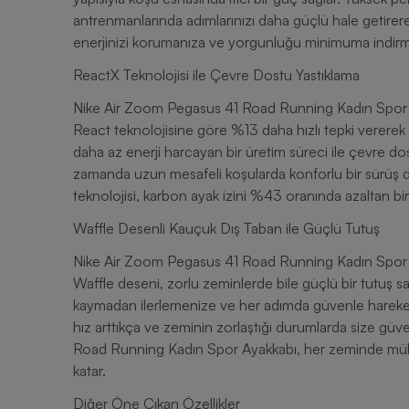
antrenmanlarında adımlarınızı daha güçlü hale getirere
enerjinizi korumanıza ve yorgunluğu minimuma indirm
ReactX Teknolojisi ile Çevre Dostu Yastıklama
Nike Air Zoom Pegasus 41 Road Running Kadın Spor Ay
React teknolojisine göre %13 daha hızlı tepki vererek 
daha az enerji harcayan bir üretim süreci ile çevre dos
zamanda uzun mesafeli koşularda konforlu bir sürüş 
teknolojisi, karbon ayak izini %43 oranında azaltan bir 
Waffle Desenli Kauçuk Dış Taban ile Güçlü Tutuş
Nike Air Zoom Pegasus 41 Road Running Kadın Spor Ayakk
Waffle deseni, zorlu zeminlerde bile güçlü bir tutuş sa
kaymadan ilerlemenize ve her adımda güvenle hareket 
hız arttıkça ve zeminin zorlaştığı durumlarda size gü
Road Running Kadın Spor Ayakkabı, her zeminde müke
katar.
Diğer Öne Çıkan Özellikler