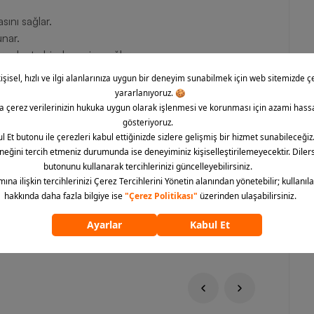
asını sağlar.
unar.
e dostu bir deneyim sağlar.
ik sunar.
ağlar.
nıklı yapısıyla antrenmanlarınızın vazgeçilmezi olacak Nike
 getiriyor. Nike Air Zoom Pegasus 41 Kadın Spor Ayakkabıyı
ir, koşu deneyiminizi bir üst seviyeye taşıyabilirsiniz.
ümünü göster