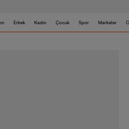
on
Erkek
Kadın
Çocuk
Spor
Markalar
O
Nike Air Zoo