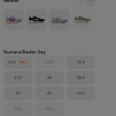
Renkler
Numara/Beden Seç
35.5
36
36.5
Son
1
37.5
38
38.5
39
40
40.5
41
42