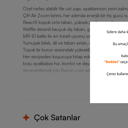
Özel nefes alabilir file üst yapı, ayaklarınızın serin kalm
Çift Air Zoom birimi, her adımda enerjik bir itiş gücü s
ReactX köpük orta taban, yüksek performanslı ve çevr
Waffle desenli kauçuk dış taban, güçlü tutuş ve esnekl
MR-10 kalıbı ile en tutarlı uyumu sağlar.
Yumuşak bilek, dil ve taban astarı, uzun süreli konfor s
Topuk ile burun arasındaki yükseklik farkı: 10 mm.
Her seviyeden koşucuya hitap eden özellikleri ve daya
koşu ayakkabısı hız, konfor ve dayanıklılığı bir araya
deneyimlemek için Barcin.com adresinden sipariş verebil
T
Çok Satanlar