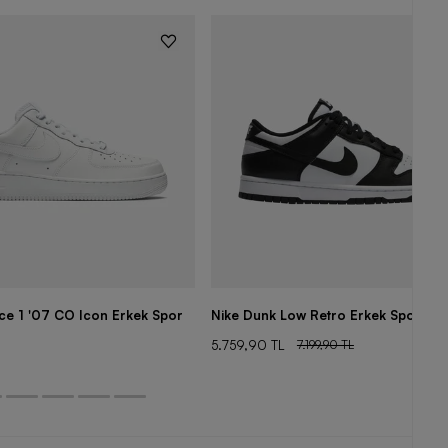
rce 1 '07 CO Icon Erkek Spor
Nike Dunk Low Retro Erkek Spor Aya
5.759,90 TL
7.199,90 TL