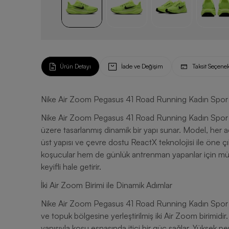
Ürün Detayı
İade ve Değişim
Taksit Seçenek
Nike Air Zoom Pegasus 41 Road Running Kadın Spor
Nike Air Zoom Pegasus 41 Road Running Kadın Spor Ay
üzere tasarlanmış dinamik bir yapı sunar. Model, her adı
üst yapısı ve çevre dostu ReactX teknolojisi ile öne
koşucular hem de günlük antrenman yapanlar için mü
keyifli hale getirir.
İki Air Zoom Birimi ile Dinamik Adımlar
Nike Air Zoom Pegasus 41 Road Running Kadın Spor Aya
ve topuk bölgesine yerleştirilmiş iki Air Zoom birimidir.
yapısıyla koşu esnasında itici bir güç sağlar. Yüksek