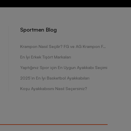
Sportmen Blog
Krampon Nasıl Seçilir? FG ve AG Krampon Farkları Nelerdir?
En İyi Erkek Tişört Markaları
Yaptığınız Spor için En Uygun Ayakkabı Seçimi
2025’in En İyi Basketbol Ayakkabıları
Koşu Ayakkabısını Nasıl Seçersiniz?