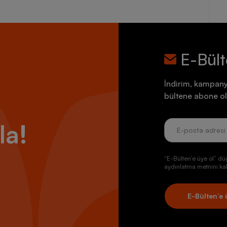
E-Bül
İndirim, kampany
bültene abone ol
la!
“E-Bülten’e üye ol” dü
aydınlatma metnini kab
E-Bülten’e 