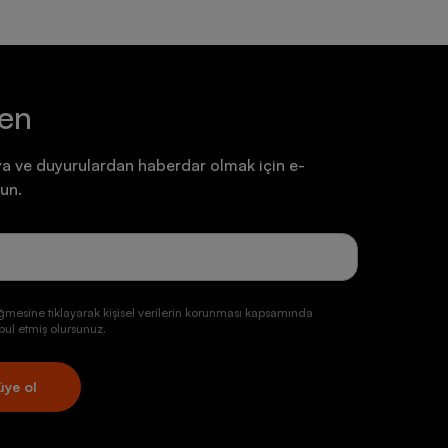
ten
a ve duyurulardan haberdar olmak için e-
un.
ğmesine tıklayarak kişisel verilerin korunması kapsamında
ul etmiş olursunuz.
üye ol