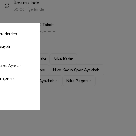
Ücretsiz İade
30 Gün İçerisinde
Vade Farksız 2 Taksit
Farklı Ödeme Seçenekleri
Kadın Spor Ayakkabı
Nike Kadın
Nike Kadın Ayakkabı
Nike Kadın Spor Ayakkabı
Nike Kadın Koşu Ayakkabısı
Nike Pegasus
Nike Outlet