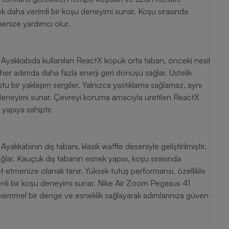
k daha verimli bir koşu deneyimi sunar. Koşu sırasında
enize yardımcı olur.
akkabıda kullanılan ReactX köpük orta taban, önceki nesil
her adımda daha fazla enerji geri dönüşü sağlar. Üstelik
tu bir yaklaşım sergiler. Yalnızca yastıklama sağlamaz, aynı
deneyimi sunar. Çevreyi koruma amacıyla üretilen ReactX
yapıya sahiptir.
abının dış tabanı, klasik waffle deseniyle geliştirilmiştir.
ğlar. Kauçuk dış tabanın esnek yapısı, koşu sırasında
etmenize olanak tanır. Yüksek tutuş performansı, özellikle
venli bir koşu deneyimi sunar. Nike Air Zoom Pegasus 41
mmel bir denge ve esneklik sağlayarak adımlarınıza güven