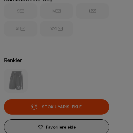
S
M
L
XL
XXL
Renkler
STOK UYARISI EKLE
Favorilere ekle