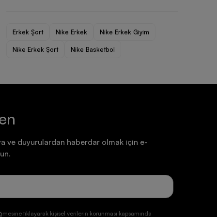
Ayakkabı
Ayakkabı
7.199,90 TL
7.199,90 TL
Erkek Şort
Nike Erkek
Nike Erkek Giyim
Nike Erkek Şort
Nike Basketbol
ten
a ve duyurulardan haberdar olmak için e-
un.
ğmesine tıklayarak kişisel verilerin korunması kapsamında