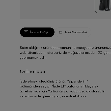
İade ve Değişim
Taksit Seçenekleri
Satın aldığınız üründen memnun kalmadıysanız ürününüzü ku
web sitemizden, isterseniz de mağazalarımızdan 30 gün için
yapılmamaktadır.
Online İade
İade etmek istediğiniz ürünü, “
Siparişlerim
”
bölümünden seçip, “
İade Et
” butonuna tıklayarak
ücretsiz iade için Yurtiçi Kargo kodunuzu oluşturabilir
ve kolay iade işlemini gerçekleştirebilirsiniz.