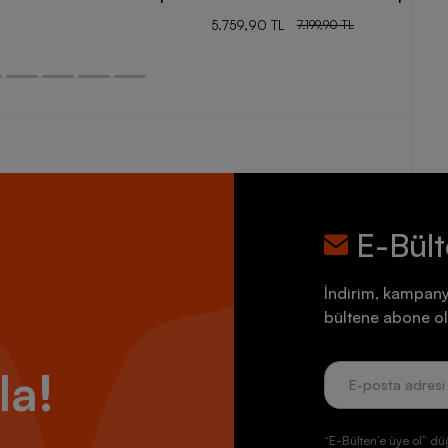
5.759,90 TL
7.199,90 TL
E-Bül
İndirim, kampany
bültene abone ol
la!
“E-Bülten’e üye ol” dü