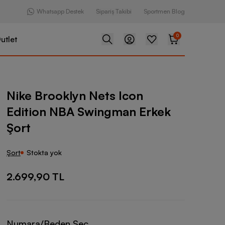
Whatsapp Destek
Sipariş Takibi
Sportmen Blog
0
utlet
n Nets Icon Edition NBA Swingman Erkek Şort
Nike Brooklyn Nets Icon
Edition NBA Swingman Erkek
Şort
Şort
Stokta yok
2.699,90 TL
Numara/Beden Seç