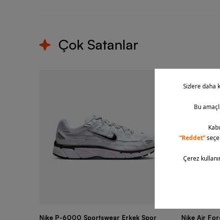
Çok Satanlar
Nike P-6000 Sportswear Erkek Spor
Nike Air Fo