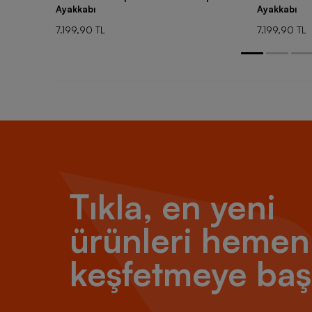
Ayakkabı
Ayakkabı
7.199,90 TL
7.199,90 TL
Tıkla, en yeni
ürünleri hemen
keşfetmeye baş