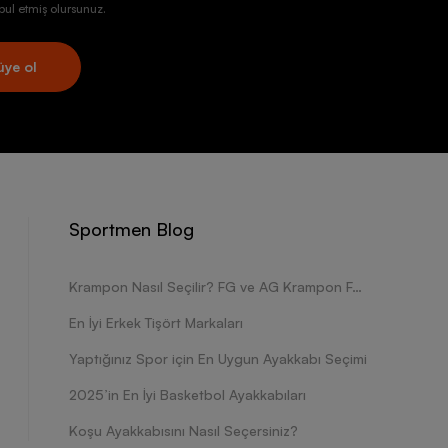
ul etmiş olursunuz.
üye ol
Sportmen Blog
Krampon Nasıl Seçilir? FG ve AG Krampon Farkları Nelerdir?
En İyi Erkek Tişört Markaları
Yaptığınız Spor için En Uygun Ayakkabı Seçimi
2025’in En İyi Basketbol Ayakkabıları
Koşu Ayakkabısını Nasıl Seçersiniz?