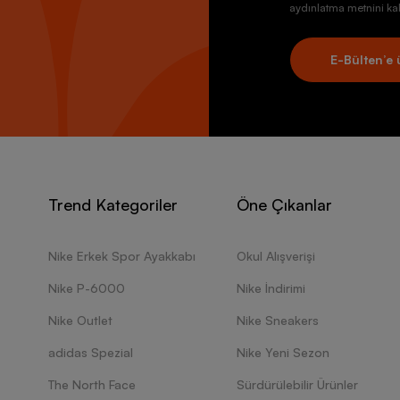
aydınlatma metnini kab
E-Bülten’e 
Trend Kategoriler
Öne Çıkanlar
Nike Erkek Spor Ayakkabı
Okul Alışverişi
Nike P-6000
Nike İndirimi
Nike Outlet
Nike Sneakers
adidas Spezial
Nike Yeni Sezon
The North Face
Sürdürülebilir Ürünler