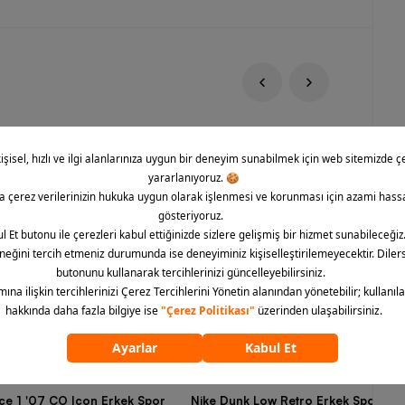
rce 1 '07 CO Icon Erkek Spor
Nike Dunk Low Retro Erkek Spor Aya