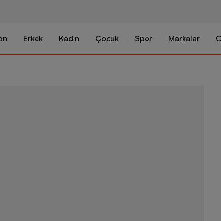
on
Erkek
Kadın
Çocuk
Spor
Markalar
O
Nike Brookly