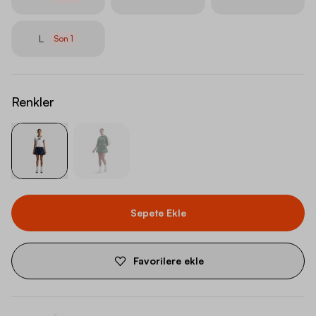
L
Son
1
Renkler
Sepete Ekle
Favorilere ekle