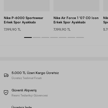
Nike P-6000 Sportswear
Nike Air Force 1 '07 CO Icon
Ni
Erkek Spor Ayakkabı
Erkek Spor Ayakkabı
Sp
7.199,90 TL
7.199,90 TL
5.
5.000 TL Üzeri Kargo Ücretsiz
Ücretsiz Teslimat Fırsatı
Güvenli Alışveriş
Resmi Tedarikçi Güvencesi
Ücretsiz İade