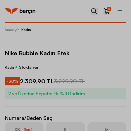
0
Anasayfa
-
Kadın
Nike Bu
Nike Bubble Kadın Etek
Kadın
Stokta var
2.309,90 TL
3.299,90 TL
-
30
%
2 ve Üzerine Sepette Ek %10 İndirim
Numara/Beden Seç
XS
S
M
Son
1