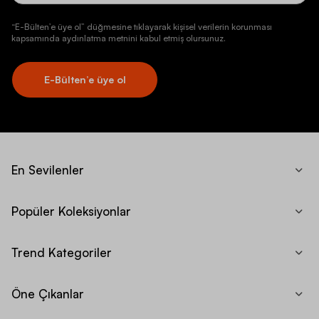
“E-Bülten’e üye ol” düğmesine tıklayarak kişisel verilerin korunması
kapsamında aydınlatma metnini kabul etmiş olursunuz.
E-Bülten’e üye ol
En Sevilenler
Popüler Koleksiyonlar
Trend Kategoriler
Öne Çıkanlar