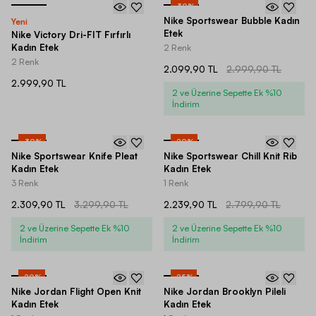
-
30
%
Nike Sportswear Bubble Kadın
Yeni
Etek
Nike Victory Dri-FIT Fırfırlı
Kadın Etek
2 Renk
2 Renk
2.099,90 TL
2.999,90 TL
2.999,90 TL
2 ve Üzerine Sepette Ek %10
İndirim
-
30
%
-
20
%
Nike Sportswear Knife Pleat
Nike Sportswear Chill Knit Rib
Kadın Etek
Kadın Etek
3 Renk
1 Renk
2.309,90 TL
3.299,90 TL
2.239,90 TL
2.799,90 TL
2 ve Üzerine Sepette Ek %10
2 ve Üzerine Sepette Ek %10
İndirim
İndirim
-
20
%
-
25
%
Nike Jordan Flight Open Knit
Nike Jordan Brooklyn Pileli
Kadın Etek
Kadın Etek