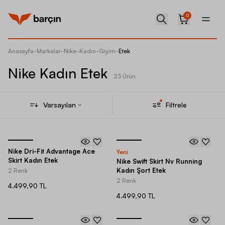
0
Anasayfa
-
Markalar
-
Nike
-
Kadın
-
Giyim
-
Etek
Nike Kadın Etek
23 Ürün
Varsayılan
Filtrele
Nike Dri-Fit Advantage Ace
Yeni
Skirt Kadın Etek
Nike Swift Skirt Nv Running
Kadın Şort Etek
2 Renk
2 Renk
4.499,90 TL
4.499,90 TL