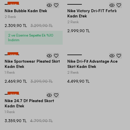
-
30
%
Nike Bubble Kadın Etek
Nike Victory Dri-FIT Fırfırlı
Kadın Etek
2 Renk
2 Renk
2.309,90 TL
3.299,90 TL
2.999,90 TL
2 ve Üzerine Sepette Ek %10
İndirim
-
25
%
Nike Sportswear Pleated Skirt
Nike Dri-Fit Advantage Ace
Kadın Etek
Skirt Kadın Etek
1 Renk
2 Renk
2.469,90 TL
3.299,90 TL
4.499,90 TL
-
30
%
Nike 24.7 Df Pleated Skort
Kadın Etek
1 Renk
3.359,90 TL
4.799,90 TL