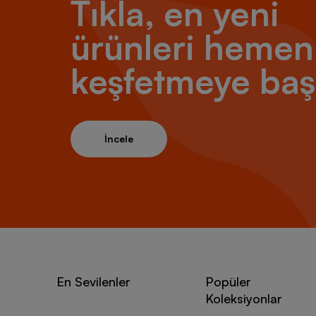
Tıkla, en yeni
ürünleri hemen
keşfetmeye baş
İncele
En Sevilenler
Popüler
Koleksiyonlar