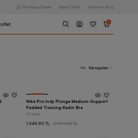
Whatsapp Destek
Sipariş Takibi
Sportmen Blog
0
utlet
Varsayılan
-
35
%
d
Nike Pro Indy Plunge Medium-Support
Padded Training Kadın Bra
10 Renk
1.949,90 TL
2.999,90 TL