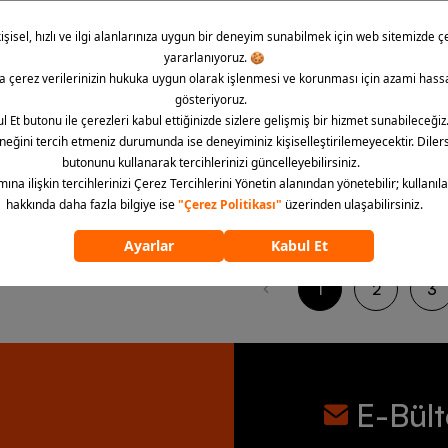
Yeni
y Light-Support Padded
Nike One Dri-FIT Strappy Kadı
e Training Sports Kadın Bra
2 Renk
2.699,90 TL
TL
59
üründen
24
ürün görün
1
2
3
E-Bül