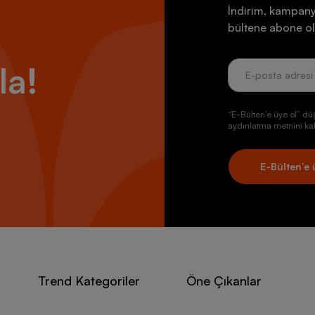
İndirim, kampany
bültene abone ol
la!
“E-Bülten’e üye ol” dü
aydınlatma metnini kab
E-Bülten’e 
Trend Kategoriler
Öne Çıkanlar