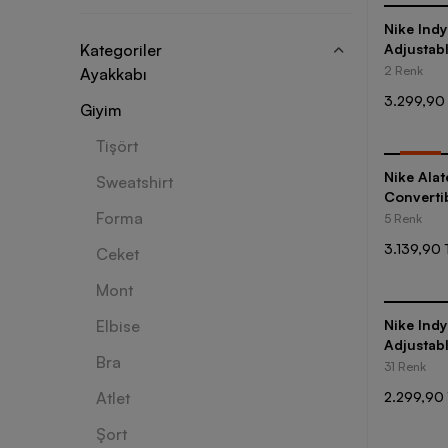
Nike Ind
Kategoriler
Adjustabl
Kadın Br
2 Renk
Ayakkabı
3.299,90
Giyim
Tişört
-
25
%
Nike Ala
Sweatshirt
Convertib
Forma
5 Renk
3.139,90 
Ceket
Mont
Elbise
Nike Ind
Adjustabl
Bra
31 Renk
Atlet
2.299,90 
Şort