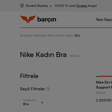
Güvenli Alışveriş
5.000 TL üzeri
Ücretsiz
kargo!
Yeni Sez
Anasayfa
-
Markalar
-
Nike
-
Kadın
-
Giyim
-
Bra
Nike Kadın Bra
59 Ürün
Filtrele
-
30
%
Nike Dri-
Support 
Seçili Filtreler
(
1
)
5 Renk
2.309,90
Kategoriler
Bra