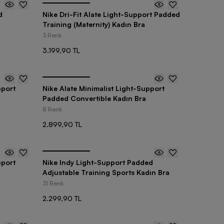
d
Nike Dri-Fit Alate Light-Support Padded
Training (Maternity) Kadın Bra
3 Renk
3.199,90 TL
pport
Nike Alate Minimalist Light-Support
Padded Convertible Kadın Bra
8 Renk
2.899,90 TL
pport
Nike Indy Light-Support Padded
Adjustable Training Sports Kadın Bra
31 Renk
2.299,90 TL