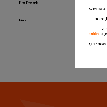
Bra Destek
Yeni
Nike Ind
Fiyat
Adjustabl
31 Renk
2.299,90 