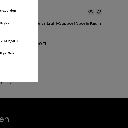
Yeni
n Bra
Nike Zenvy Light-Support Sports Kadın
Bra
1 Renk
3.599,90 TL
tüledin
ten