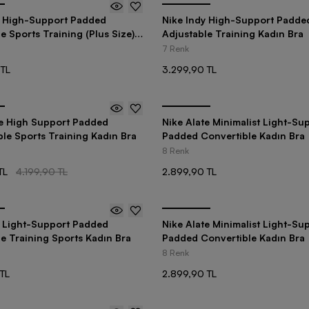
y High-Support Padded
Nike Indy High-Support Padde
e Sports Training (Plus Size)
Adjustable Training Kadın Bra
a
7 Renk
 TL
3.299,90 TL
te High Support Padded
Nike Alate Minimalist Light-Su
le Sports Training Kadın Bra
Padded Convertible Kadın Bra
8 Renk
TL
4.199,90 TL
2.899,90 TL
y Light-Support Padded
Nike Alate Minimalist Light-Su
e Training Sports Kadın Bra
Padded Convertible Kadın Bra
8 Renk
TL
2.899,90 TL