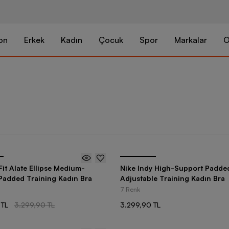
on
Erkek
Kadın
Çocuk
Spor
Markalar
O
Fit Alate Ellipse Medium-
Nike Indy High-Support Padde
Padded Training Kadın Bra
Adjustable Training Kadın Bra
7 Renk
 TL
3.299,90 TL
3.299,90 TL