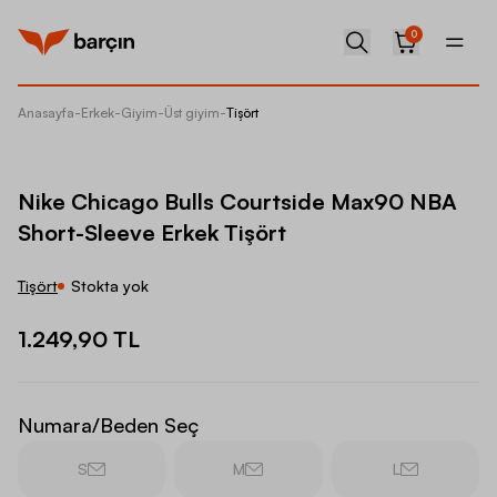
0
Anasayfa
-
Erkek
-
Giyim
-
Üst giyim
-
Tişört
Nike Ch
Nike Chicago Bulls Courtside Max90 NBA
Short-Sleeve Erkek Tişört
Tişört
Stokta yok
1.249,90 TL
Numara/Beden Seç
S
M
L