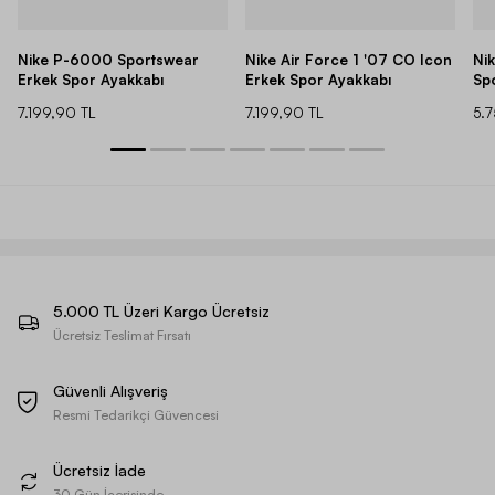
Nike P-6000 Sportswear
Nike Air Force 1 '07 CO Icon
Ni
Erkek Spor Ayakkabı
Erkek Spor Ayakkabı
Sp
7.199,90 TL
7.199,90 TL
5.
5.000 TL Üzeri Kargo Ücretsiz
Ücretsiz Teslimat Fırsatı
Güvenli Alışveriş
Resmi Tedarikçi Güvencesi
Ücretsiz İade
30 Gün İçerisinde