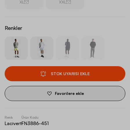
XL
XXL
Renkler
STOK UYARISI EKLE
Favorilere ekle
Renk
Ürün Kodu
Lacivert
FN3886-451