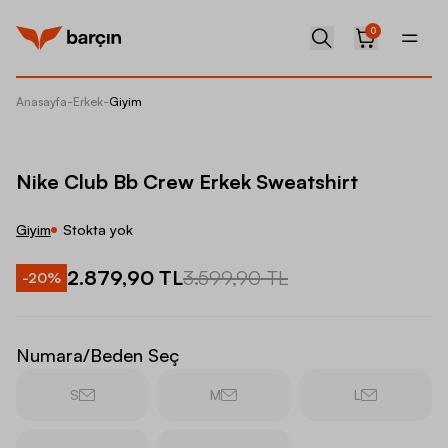
0
Anasayfa
-
Erkek
-
Giyim
Nike Cl
Nike Club Bb Crew Erkek Sweatshirt
Giyim
Stokta yok
2.879,90 TL
3.599,90 TL
-
20
%
Numara/Beden Seç
S
M
L