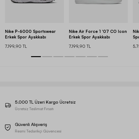
Nike P-6000 Sportswear
Nike Air Force 1 '07 CO Icon
Ni
Erkek Spor Ayakkabı
Erkek Spor Ayakkabı
Sp
7.199,90 TL
7.199,90 TL
5.
5.000 TL Üzeri Kargo Ücretsiz
Ücretsiz Teslimat Fırsatı
Güvenli Alışveriş
Resmi Tedarikçi Güvencesi