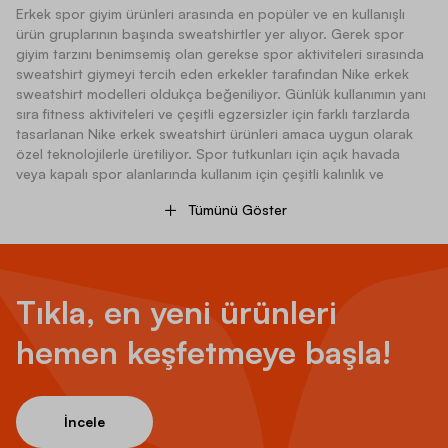
Erkek spor giyim ürünleri arasında en popüler ve en kullanışlı
ürün gruplarının başında sweatshirtler yer alıyor. Gerek spor
giyim tarzını benimsemiş olan gerekse spor aktiviteleri sırasında
sweatshirt giymeyi tercih eden erkekler tarafından Nike erkek
sweatshirt modelleri oldukça beğeniliyor. Günlük kullanımın yanı
sıra fitness aktiviteleri ve çeşitli egzersizler için farklı tarzlarda
tasarlanan Nike erkek sweatshirt ürünleri amaca uygun olarak
özel teknolojilerle üretiliyor. Spor tutkunları için açık havada
veya kapalı spor alanlarında kullanım için çeşitli kalınlık ve
yapıdaki kumaşlarla ideal giyim ürünleri üretiliyor. Hareket
Tümünü Göster
kabiliyetini artıran ve terlemeyi azaltan spor sweatshirt modelleri
sporcularda performansı artırırken rahatlığı da ön planda
tutuyor. Günlük yaşamda da çok sık olarak tercih edilen ve pek
çok giysi ile rahatlıkla kombinlenebilen Nike erkek sweatshirt
çeşitleri, rahatlıktan ödün vermeden şık bir görünüm elde
Tıkla, en yeni ürünleri
etmenize de imkan veriyor. Nike erkek sweatshirt modelleri
arasında kapüşonlu, kapüşonsuz, fermuarlı, cepli veya klasik
hemen keşfetmeye başla!
modeller yer alıyor. Modern tarzdaki ürünlerin yanı sıra son
dönemin modasına uygun vintage Nike sweatshirt modelleri de
ürün portföyü içerisinde kendine yer buluyor. Bu ürünler
arasından siz de kullanım amacınıza ve zevkinize uygun Nike
İncele
erkek sweatshirt modellerini Barcin.com’da rahatlıkla bulabilir ve