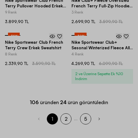
Nike Sportswear Club French
Nike Club+ Fleece Oversized
Terry Pullover Hooded Erkek
French Terry Full-Zip Hoodie
Sweatshirt
Erkek Sweatshirt
9 Renk
3 Renk
3.899,90 TL
2.699,90 TL
3.599,90 TL
-
35
%
-
30
%
Nike Sportswear Club French
Nike Sportswear Club+
Terry Crew Erkek Sweatshirt
Sesonal Winterized Fleece All
Over Printed Half-Zip Erkek
8 Renk
4 Renk
Sweatshirt
2.339,90 TL
3.599,90 TL
4.269,90 TL
6.099,90 TL
2 ve Üzerine Sepette Ek %10
İndirim
106
üründen
24
ürün görüntüledin
1
2
5
...