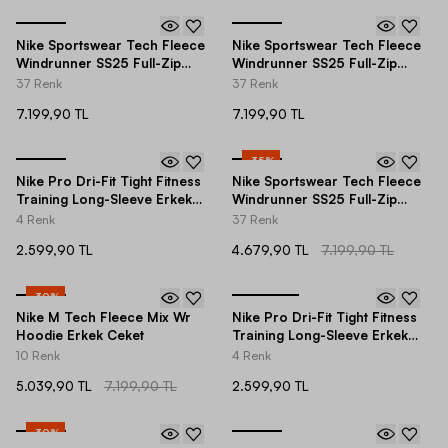
Nike Sportswear Tech Fleece
Nike Sportswear Tech Fleece
Windrunner SS25 Full-Zip
Windrunner SS25 Full-Zip
Hoodie Erkek Ceket
Hoodie Erkek Ceket
37 Renk
37 Renk
7.199,90 TL
7.199,90 TL
-
35
%
Nike Pro Dri-Fit Tight Fitness
Nike Sportswear Tech Fleece
Training Long-Sleeve Erkek
Windrunner SS25 Full-Zip
Tişört
Hoodie Erkek Ceket
4 Renk
37 Renk
2.599,90 TL
4.679,90 TL
7.199,90 TL
-
30
%
Nike M Tech Fleece Mix Wr
Nike Pro Dri-Fit Tight Fitness
Hoodie Erkek Ceket
Training Long-Sleeve Erkek
Tişört
10 Renk
4 Renk
5.039,90 TL
7.199,90 TL
2.599,90 TL
-
30
%