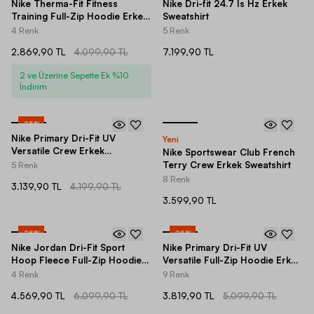
Nike Therma-Fit Fitness
Nike Dri-fit 24.7 Is Hz Erkek
Training Full-Zip Hoodie Erkek
Sweatshirt
Sweatshirt
4 Renk
5 Renk
2.869,90 TL
4.099,90 TL
7.199,90 TL
2 ve Üzerine Sepette Ek %10
İndirim
-
25
%
Nike Primary Dri-Fit UV
Yeni
Versatile Crew Erkek
Nike Sportswear Club French
Sweatshirt
Terry Crew Erkek Sweatshirt
5 Renk
8 Renk
3.139,90 TL
4.199,90 TL
3.599,90 TL
-
25
%
-
25
%
Nike Jordan Dri-Fit Sport
Nike Primary Dri-Fit UV
Hoop Fleece Full-Zip Hoodie
Versatile Full-Zip Hoodie Erkek
Erkek Ceket
Sweatshirt
4 Renk
9 Renk
4.569,90 TL
6.099,90 TL
3.819,90 TL
5.099,90 TL