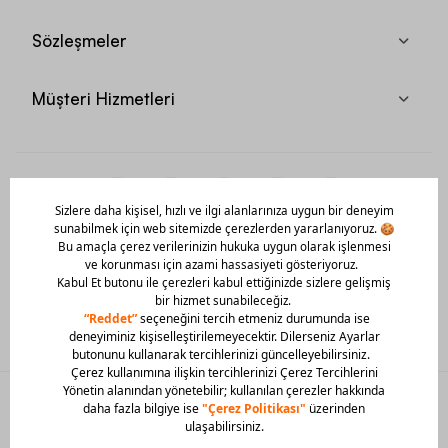
Kış aylarında sıcak tutması nedeniyle sıklıkla tercih edilen polar
kumaşlar, Nike erkek sweatshirt kategorisindeki ürünler arasında
Sözleşmeler
yerini alıyor. Yumuşacık yapısı ile polar kumaşlar sizi sıcak
tutmasının yanı sıra hareket kolaylığı ve konforu bir araya
getiriyor.
Müşteri Hizmetleri
Nike Erkek Sweatshirt Seçerken Nelere Dikkat
Edilmeli?
Nike erkek sweatshirt modelleri arasından seçim yaparken
kullanım amacı ve tarz başta olmak üzere belirli konulara dikkat
edilmesi gerekiyor. Öncelikle kullanıcı tarafından ürünün hangi
Mobil Uygulamamızı Hemen İndir!
mevsimde, hangi amaçla kullanılacağının belirlenmesi önemli.
Spor amaçlı kullanım söz konusu ise Nike tarafından spor
aktivitelerine özel olarak tasarlanan ürünlerin araştırılması
gerekiyor. Egzersizin yoğunluğuna göre Dri-fit teknolojisi ile
üretilen ter tutmayan kumaşların tercih edilmesi spor esnasında
daha rahat hissetmenizi sağlayarak hem konforunuzu hem de
performans düzeyinizi artırıyor. İki antrenman arasında mola
verirken spor giysilerinin üzerine sweatshirt giymeyi tercih eden
veya kolaylıkla giyip çıkarılabilir bir ürün arayışında olanlar Nike