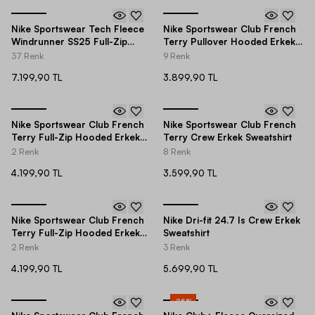
Nike Sportswear Tech Fleece
Nike Sportswear Club French
Windrunner SS25 Full-Zip
Terry Pullover Hooded Erkek
Hoodie Erkek Ceket
Sweatshirt
37 Renk
9 Renk
7.199,90 TL
3.899,90 TL
Nike Sportswear Club French
Nike Sportswear Club French
Terry Full-Zip Hooded Erkek
Terry Crew Erkek Sweatshirt
Ceket
2 Renk
8 Renk
4.199,90 TL
3.599,90 TL
Nike Sportswear Club French
Nike Dri-fit 24.7 Is Crew Erkek
Terry Full-Zip Hooded Erkek
Sweatshirt
Ceket
2 Renk
3 Renk
4.199,90 TL
5.699,90 TL
-
25
%