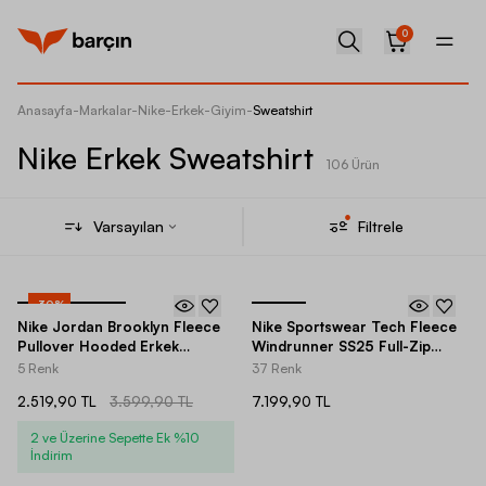
0
Anasayfa
-
Markalar
-
Nike
-
Erkek
-
Giyim
-
Sweatshirt
Nike Erkek Sweatshirt
106 Ürün
Varsayılan
Filtrele
-
30
%
Nike Jordan Brooklyn Fleece
Nike Sportswear Tech Fleece
Pullover Hooded Erkek
Windrunner SS25 Full-Zip
Sweatshirt
Hoodie Erkek Ceket
5 Renk
37 Renk
2.519,90 TL
3.599,90 TL
7.199,90 TL
2 ve Üzerine Sepette Ek %10
İndirim