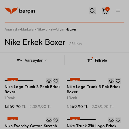
0
Anasayfa
-
Markalar
-
Nike
-
Erkek
-
Giyim
-
Boxer
Nike Erkek Boxer
23 Ürün
Varsayılan
Filtrele
-
25
%
-
25
%
Nike Logo Trunk 3 Pack Erkek
Nike Logo Trunk 3 Pck Erkek
Boxer
Boxer
1 Renk
1 Renk
1.569,90 TL
2.089,90 TL
1.569,90 TL
2.089,90 TL
-
25
%
-
25
%
Nike Everday Cotton Stretch
Nike Trunk 3'lü Logo Erkek