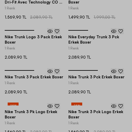
Dri-Fit Avec Technology CO 3
Boxer
Pieces Erkek Boxer
1 Renk
1 Renk
1.569,90 TL
2.089,90 TL
1.499,90 TL
1.999,00 TL
Nike Trunk Logo 3 Pack Erkek
Nike Everyday Trunk 3 Pck
Boxer
Erkek Boxer
1 Renk
1 Renk
2.089,90 TL
2.089,90 TL
Nike Trunk 3 Pack Erkek Boxer
Nike Trunk 3 Pck Erkek Boxer
1 Renk
1 Renk
2.089,90 TL
2.089,90 TL
-
25
%
-
25
%
Nike Trunk 3 Pk Logo Erkek
Nike Trunk 3 Pck Logo Erkek
Boxer
Boxer
1 Renk
1 Renk