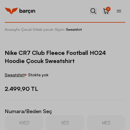
0
Anasayfa
-
Çocuk
-
Erkek çocuk
-
Giyim
-
Sweatshirt
Nike CR
Nike CR7 Club Fleece Football HO24
Hoodie Çocuk Sweatshirt
Sweatshirt
Stokta yok
2.499,90 TL
Numara/Beden Seç
XS
S
M