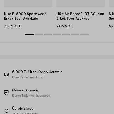
Nike P-6000 Sportswear
Nike Air Force 1 '07 CO Icon
Ni
Erkek Spor Ayakkabı
Erkek Spor Ayakkabı
Sp
7.199,90 TL
7.199,90 TL
5.
5.000 TL Üzeri Kargo Ücretsiz
Ücretsiz Teslimat Fırsatı
Güvenli Alışveriş
Resmi Tedarikçi Güvencesi
Ücretsiz İade
30 Gün İçerisinde