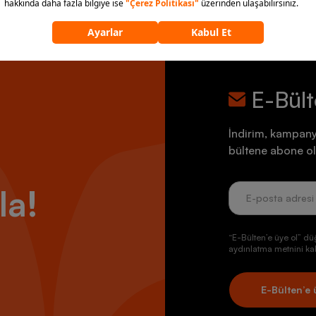
E-Bül
İndirim, kampany
bültene abone ol
la!
“E-Bülten’e üye ol” dü
aydınlatma metnini kab
E-Bülten’e 