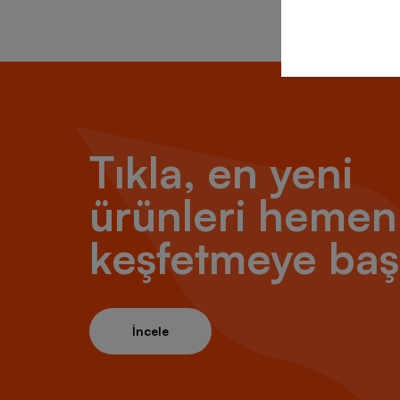
Tıkla, en yeni
ürünleri hemen
keşfetmeye baş
İncele