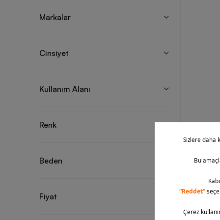
Markalar
Cinsiyet
Kullanım Alanı
Renk
Beden
Fiyat