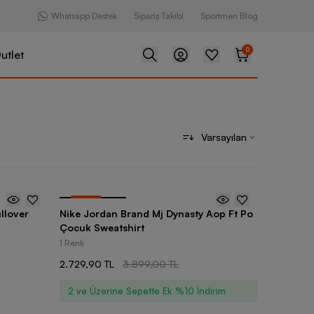
Whatsapp Destek
Sipariş Takibi
Sportmen Blog
0
utlet
Varsayılan
-
30
%
llover
Nike Jordan Brand Mj Dynasty Aop Ft Po
Çocuk Sweatshirt
1 Renk
2.729,90 TL
3.899,00 TL
2 ve Üzerine Sepette Ek %10 İndirim