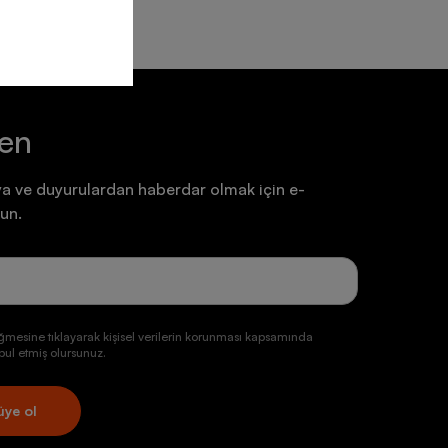
ten
a ve duyurulardan haberdar olmak için e-
un.
ğmesine tıklayarak kişisel verilerin korunması kapsamında
ul etmiş olursunuz.
üye ol