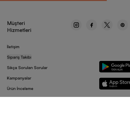
Müşteri
Hizmetleri
İletişim
Sipariş Takibi
Sıkça Sorulan Sorular
Kampanyalar
Ürün İnceleme
Sitedeki görsel materyaller izinsiz kullanılamaz.