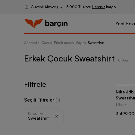
Güvenli Alışveriş
5.000 TL üzeri
Ücretsiz
kargo!
Yeni Sez
Anasayfa
-
Çocuk
-
Erkek çocuk
-
Giyim
-
Sweatshirt
Erkek Çocuk Sweatshirt
8 Ürün
Filtrele
Nike Jdb
Sweatshi
Seçili Filtreler
(
1
)
1 Renk
3.499,00
Kategoriler
Sweatshirt