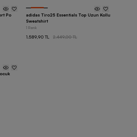
-
35
%
rt Po
adidas Tiro25 Essentials Top Uzun Kollu
Sweatshirt
1 Renk
1.589,90 TL
2.449,00 TL
Çocuk