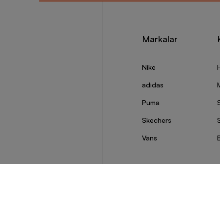
Markalar
Nike
adidas
Puma
Skechers
S
Vans
© 2026 Barcin Tüm Hakları Saklıdır