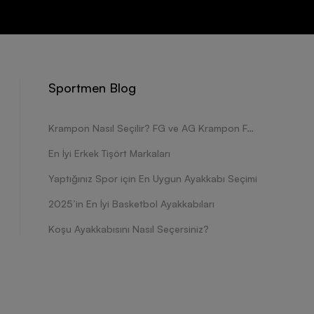
Sportmen Blog
Krampon Nasıl Seçilir? FG ve AG Krampon Farkları Nelerdir?
En İyi Erkek Tişört Markaları
Yaptığınız Spor için En Uygun Ayakkabı Seçimi
2025’in En İyi Basketbol Ayakkabıları
Koşu Ayakkabısını Nasıl Seçersiniz?