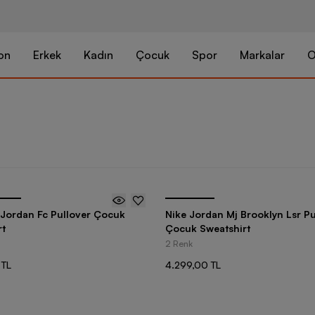
on
Erkek
Kadın
Çocuk
Spor
Markalar
O
 Jordan Fc Pullover Çocuk
Nike Jordan Mj Brooklyn Lsr Pu
rt
Çocuk Sweatshirt
2 Renk
 TL
4.299,00 TL