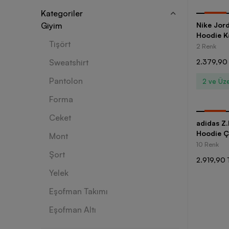
Kategoriler
-
30
%
Giyim
Nike Jor
Hoodie K
Tişört
2 Renk
Sweatshirt
2.379,90
Pantolon
2 ve Üze
Forma
-
35
%
Ceket
adidas Z.
Hoodie Ç
Mont
10 Renk
Şort
2.919,90 
Yelek
Eşofman Takımı
Eşofman Altı