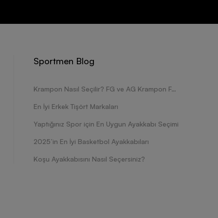
Sportmen Blog
Krampon Nasıl Seçilir? FG ve AG Krampon Farkları Nelerdir?
En İyi Erkek Tişört Markaları
Yaptığınız Spor için En Uygun Ayakkabı Seçimi
2025’in En İyi Basketbol Ayakkabıları
Koşu Ayakkabısını Nasıl Seçersiniz?