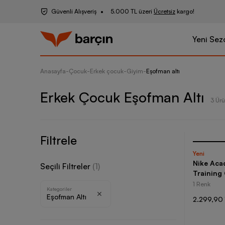
Güvenli Alışveriş
5.000 TL üzeri
Ücretsiz
kargo!
Yeni Sez
Anasayfa
-
Çocuk
-
Erkek çocuk
-
Giyim
-
Eşofman altı
Erkek Çocuk Eşofman Altı
3 Ür
Filtrele
Yeni
Nike Acad
Seçili Filtreler
(
1
)
Training
1 Renk
Kategoriler
Eşofman Altı
2.299,90 