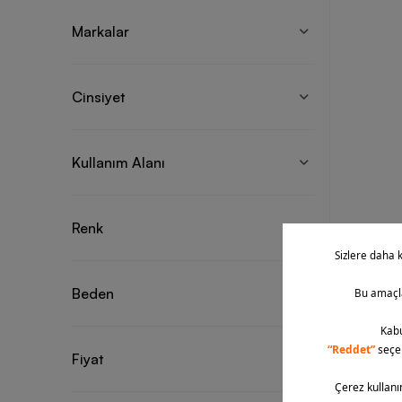
Markalar
Cinsiyet
Kullanım Alanı
Renk
Beden
Fiyat