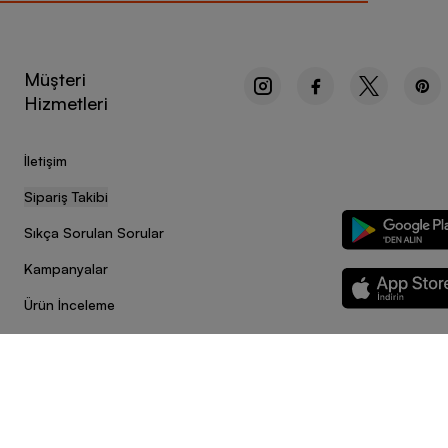
Müşteri
Hizmetleri
İletişim
Sipariş Takibi
Sıkça Sorulan Sorular
Kampanyalar
Ürün İnceleme
Sitedeki görsel materyaller izinsiz kullanılamaz.