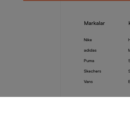
Markalar
Nike
adidas
Puma
Skechers
S
Vans
© 2026 Barcin Tüm Hakları Saklıdır