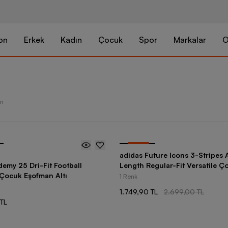
on
Erkek
Kadın
Çocuk
Spor
Markalar
O
ün
-
35
%
adidas Future Icons 3-Stripes 
emy 25 Dri-Fit Football
Length Regular-Fit Versatile Ç
 Çocuk Eşofman Altı
Eşofman Altı
1 Renk
1.749,90 TL
2.699,00 TL
TL