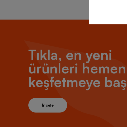
Tıkla, en yeni
ürünleri hemen
keşfetmeye baş
İncele