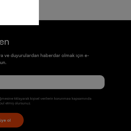
ten
a ve duyurulardan haberdar olmak için e-
un.
ğmesine tıklayarak kişisel verilerin korunması kapsamında
ul etmiş olursunuz.
üye ol