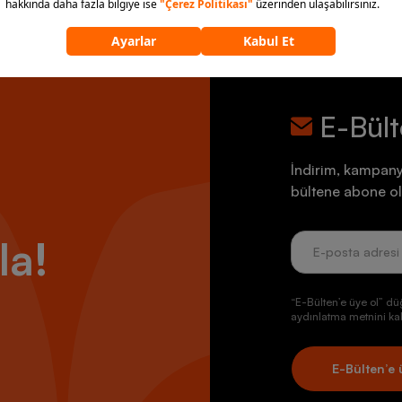
E-Bül
İndirim, kampany
bültene abone ol
la!
“E-Bülten’e üye ol” dü
aydınlatma metnini kab
E-Bülten’e 