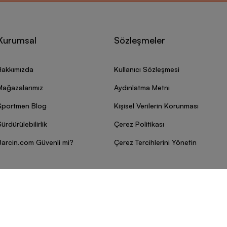
Kurumsal
Sözleşmeler
Hakkımızda
Kullanıcı Sözleşmesi
Mağazalarımız
Aydınlatma Metni
Sportmen Blog
Kişisel Verilerin Korunması
ürdürülebilirlik
Çerez Politikası
Barcin.com Güvenli mi?
Çerez Tercihlerini Yönetin