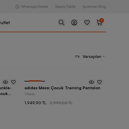
Whatsapp Destek
Sipariş Takibi
Sportmen Blog
0
utlet
Varsayılan
-
35
%
Ankle-
adidas Messi Çocuk Training Pantolon
ocuk
1 Renk
1.949,90 TL
2.999,00 TL