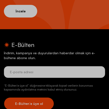
İncele
E-Bülten
İndirim, kampanya ve duyurulardan haberdar olmak için e-
bültene abone olun.
“E-Bülten’e üye ol” düğmesine tıklayarak kişisel verilerin korunması
kapsamında aydınlatma metnini kabul etmiş olursunuz.
E-Bülten’e üye ol