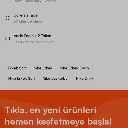
Resmi Tedarikçi Güvencesi
Ücretsiz İade
30 Gün İçerisinde
Vade Farksız 2 Taksit
Farklı Ödeme Seçenekleri
Erkek Şort
Nike Erkek
Nike Erkek Giyim
Nike Erkek Şort
Nike Basketbol
Nike Dri-Fit
Tıkla, en yeni ürünleri
hemen keşfetmeye başla!