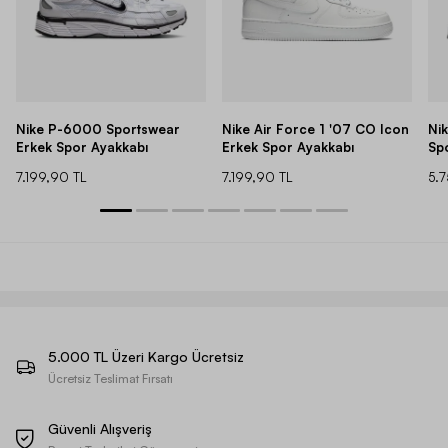
Nike P-6000 Sportswear
Nike Air Force 1 '07 CO Icon
Ni
Erkek Spor Ayakkabı
Erkek Spor Ayakkabı
Sp
7.199,90 TL
7.199,90 TL
5.
5.000 TL Üzeri Kargo Ücretsiz
Ücretsiz Teslimat Fırsatı
Güvenli Alışveriş