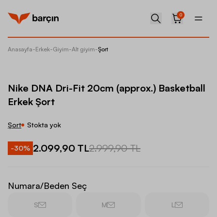
0
Anasayfa
-
Erkek
-
Giyim
-
Alt giyim
-
Şort
Nike DN
Nike DNA Dri-Fit 20cm (approx.) Basketball
Erkek Şort
Şort
Stokta yok
2.099,90 TL
2.999,90 TL
-
30
%
Numara/Beden Seç
S
M
L