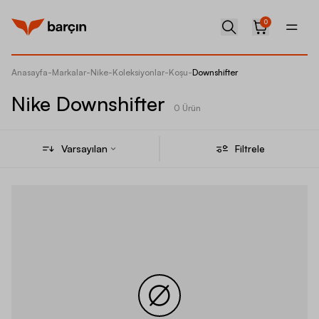
0
Anasayfa
-
Markalar
-
Nike
-
Koleksiyonlar
-
Koşu
-
Downshifter
Nike Downshifter
0 Ürün
Varsayılan
Filtrele