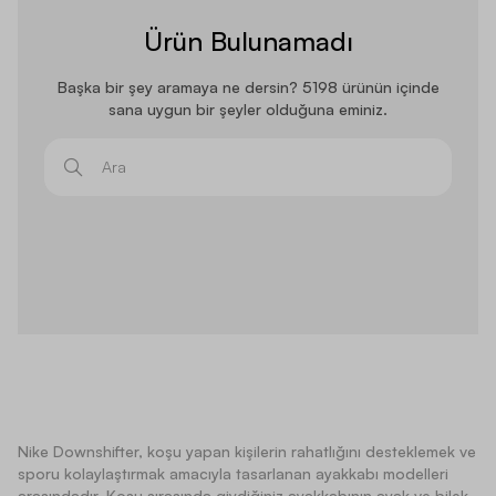
Ürün Bulunamadı
Başka bir şey aramaya ne dersin? 5198 ürünün içinde
sana uygun bir şeyler olduğuna eminiz.
Ara
Nike Downshifter, koşu yapan kişilerin rahatlığını desteklemek ve
sporu kolaylaştırmak amacıyla tasarlanan ayakkabı modelleri
arasındadır. Koşu sırasında giydiğiniz ayakkabının ayak ve bilek