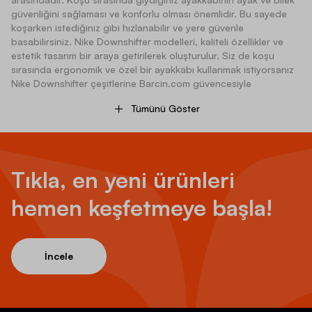
güvenliğini sağlaması ve konforlu olması önemlidir. Bu sayede
koşarken istediğiniz gibi hızlanabilir ve yere güvenle
basabilirsiniz. Nike Downshifter modelleri, kaliteli özellikler ve
estetik tasarım bir araya getirilerek oluşturulur. Siz de koşu
sırasında ergonomik ve özel bir ayakkabı kullanmak istiyorsanız
Nike Downshifter çeşitlerine Barcin.com güvencesiyle
ulaşabilirsiniz.
Tümünü Göster
Nike Downshifter Kalıpları Nasıl?
Nike Downshifter modelleri, özel tasarım kalıplarıyla ön plana
Tıkla, en yeni ürünleri
çıkan koşu ayakkabıları arasında yer alır. Hafif yapıları sayesinde
ayakta ağırlık yapmayan ayakkabı, koşu sırasında fazla yük
hemen keşfetmeye başla!
taşımanızın önüne geçer. Bu sayede kolayca hızlanabilir ve
ekstra efor sarf etmeden sporu tamamlayabilirsiniz.
Nike
Downshifter, geçmişten bugüne geliştirilerek tasarlanan bir
koleksiyona sahiptir. Nike Downshifter 7’den Nike Downshifter 9
İncele
modeline kadar farklı tasarımlar arasında sürekli olarak rahatlık
ve hafiflik özellikleri artırılır. Bunlara ek olarak, Downshifter
serisinin kalıp özellikleri şu şekilde sıralanabilir:
Orta Taban Desteği:
Ayak tabanı girintili ve çıkıntılı bir yapıya