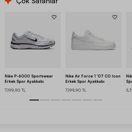
Çok Satanlar
Nike P-6000 Sportswear
Nike Air Force 1 '07 CO Icon
Ni
Erkek Spor Ayakkabı
Erkek Spor Ayakkabı
Sp
7.199,90 TL
7.199,90 TL
5.