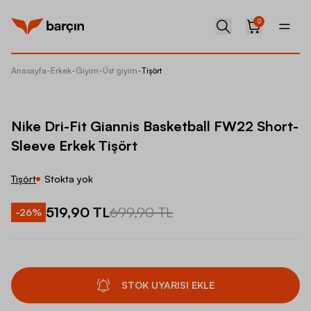
0
Anasayfa
-
Erkek
-
Giyim
-
Üst giyim
-
Tişört
Nike Dr
Nike Dri-Fit Giannis Basketball FW22 Short-
Sleeve Erkek Tişört
Tişört
Stokta yok
519,90 TL
699,90 TL
-
26
%
STOK UYARISI EKLE