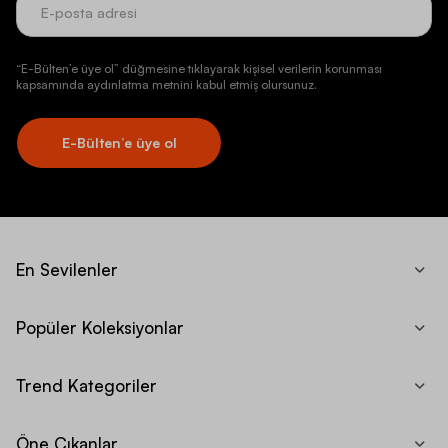
“E-Bülten’e üye ol” düğmesine tıklayarak kişisel verilerin korunması
kapsamında aydınlatma metnini kabul etmiş olursunuz.
E-Bülten’e üye ol
En Sevilenler
Popüler Koleksiyonlar
Trend Kategoriler
Öne Çıkanlar