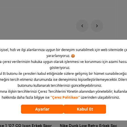
rce 1 '07 CO Icon Erkek Spor
Nike Dunk Low Retro Erkek Spor Aya