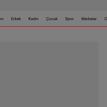
on
Erkek
Kadın
Çocuk
Spor
Markalar
O
Nike Dri-FIT