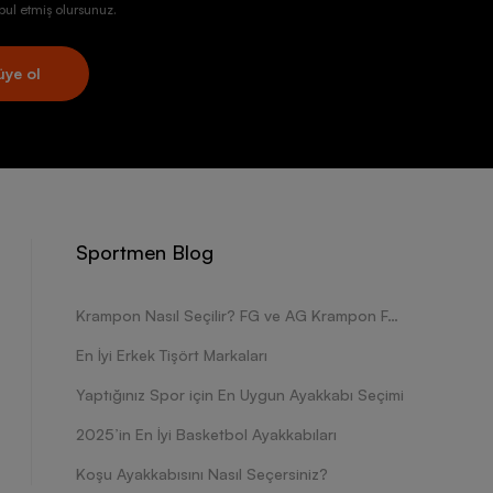
ul etmiş olursunuz.
üye ol
Sportmen Blog
Krampon Nasıl Seçilir? FG ve AG Krampon Farkları Nelerdir?
En İyi Erkek Tişört Markaları
Yaptığınız Spor için En Uygun Ayakkabı Seçimi
2025’in En İyi Basketbol Ayakkabıları
Koşu Ayakkabısını Nasıl Seçersiniz?