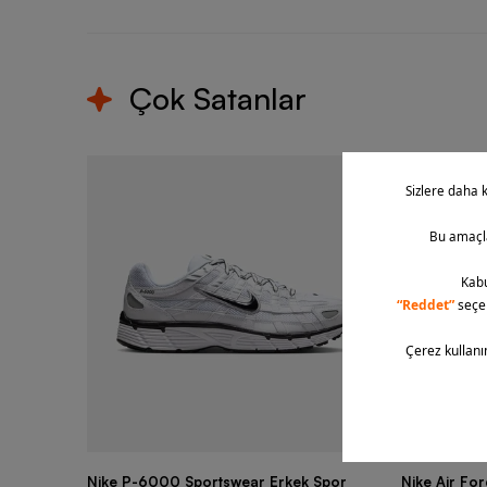
Çok Satanlar
Nike P-6000 Sportswear Erkek Spor
Nike Air Fo