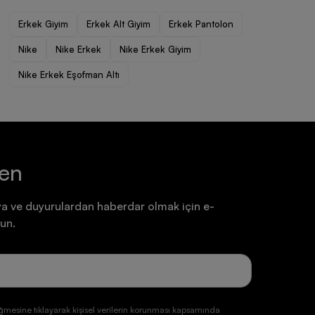
Ayakkabı
Ayakkabı
Erkek Giyim
Erkek Alt Giyim
Erkek Pantolon
7.199,90 TL
7.199,90 TL
Nike
Nike Erkek
Nike Erkek Giyim
Nike Erkek Eşofman Altı
ten
a ve duyurulardan haberdar olmak için e-
un.
ğmesine tıklayarak kişisel verilerin korunması kapsamında