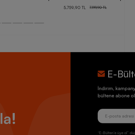
5.759,90 TL
7.199,90 TL
E-Bül
İndirim, kampany
bültene abone ol
la!
“E-Bülten’e üye ol” dü