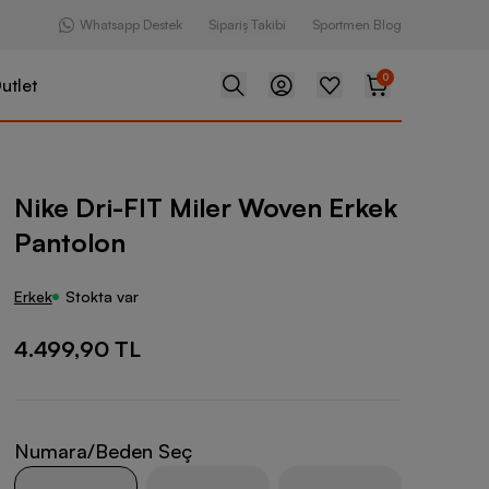
Whatsapp Destek
Sipariş Takibi
Sportmen Blog
0
utlet
 Miler Woven Erkek Pantolon
Nike Dri-FIT Miler Woven Erkek
Pantolon
Erkek
Stokta var
4.499,90 TL
Numara/Beden Seç