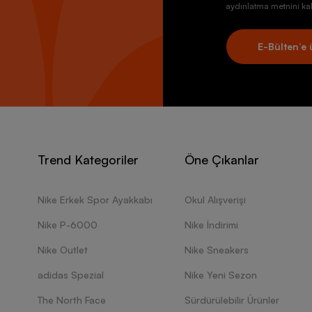
aydınlatma metnini kab
E-Bülten’e 
Trend Kategoriler
Öne Çıkanlar
Nike Erkek Spor Ayakkabı
Okul Alışverişi
Nike P-6000
Nike İndirimi
Nike Outlet
Nike Sneakers
adidas Spezial
Nike Yeni Sezon
The North Face
Sürdürülebilir Ürünler