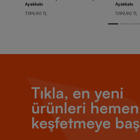
Ayakkabı
Ayakkabı
7.199,90 TL
7.199,90 TL
Tıkla, en yeni
ürünleri hemen
keşfetmeye baş