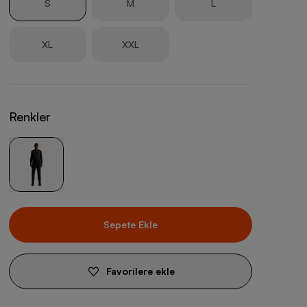
S
M
L
XL
XXL
Renkler
Sepete Ekle
Favorilere ekle