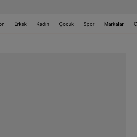
on
Erkek
Kadın
Çocuk
Spor
Markalar
O
Nike Dri-Fit 