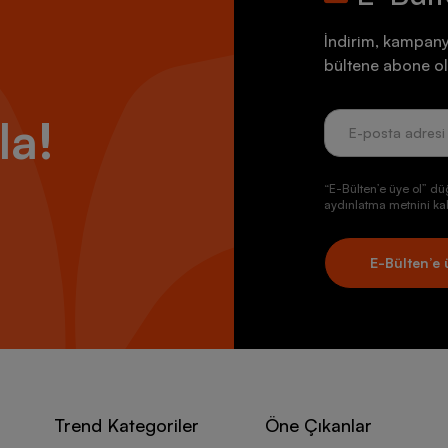
İndirim, kampany
bültene abone ol
la!
“E-Bülten’e üye ol” dü
aydınlatma metnini kab
E-Bülten’e 
Trend Kategoriler
Öne Çıkanlar