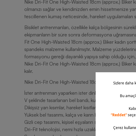
Nike Dri-Fit One High-Waisted 18cm (approx.) Biker 
olmanızı sağlar ve kendinizden emin hissetmenize yard
tescillenen kumaş neticesinde, hareket uygulamaları sı
Bisiklet antrenmanları, özellikle kalça bölgesinin sürek
ekipmanların bir süre sonra deformasyona uğramasına
Fit One High-Waisted 18cm (approx.) Biker kadın şo
spandeks malzeme kullanılmıştır. Malzeme yüzdelerind
formasyonu gereği dayanıklı yapıya sahip olduğu için, b
Nike Dri-Fit One High-Waisted 18cm (approx.) Biker 
kalır.
Nike Dri-Fit One High-Waisted 18cm (approx.) Biker Ka
İster antrenman yaparken ister dinlenirken giyebileceği
V şeklinde tasarlanan bel bandı, kusursuz bir silüetin
Dikişsiz yan kısımlar, hareket kısıtlamasının önüne geçe
Yüksek bel tasarımı, kalça ve karın bölgesi üzerinde f
Gizli cep tasarımı, kişisel eşyaların saklanabilmesine v
Dri-Fit teknolojisi, nemi hızla uzaklaştırarak gün boyu