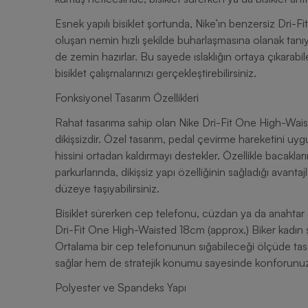
Esnek yapılı bisiklet şortunda, Nike’ın benzersiz Dri-Fit
oluşan nemin hızlı şekilde buharlaşmasına olanak tanıy
de zemin hazırlar. Bu sayede ıslaklığın ortaya çıkarab
bisiklet çalışmalarınızı gerçekleştirebilirsiniz.
Fonksiyonel Tasarım Özellikleri
Rahat tasarıma sahip olan Nike Dri-Fit One High-Waist
dikişsizdir. Özel tasarım, pedal çevirme hareketini uy
hissini ortadan kaldırmayı destekler. Özellikle bacakları
parkurlarında, dikişsiz yapı özelliğinin sağladığı avan
düzeye taşıyabilirsiniz.
Bisiklet sürerken cep telefonu, cüzdan ya da anahtar gi
Dri-Fit One High-Waisted 18cm (approx.) Biker kadın ş
Ortalama bir cep telefonunun sığabileceği ölçüde tasa
sağlar hem de stratejik konumu sayesinde konforunu
Polyester ve Spandeks Yapı