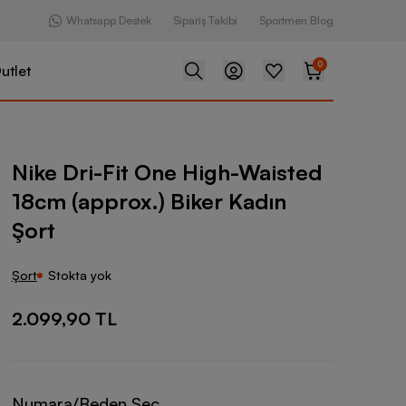
Whatsapp Destek
Sipariş Takibi
Sportmen Blog
0
utlet
One High-Waisted 18cm (approx.) Biker Kadın Şort
Nike Dri-Fit One High-Waisted
18cm (approx.) Biker Kadın
Şort
Şort
Stokta yok
2.099,90 TL
Numara/Beden Seç