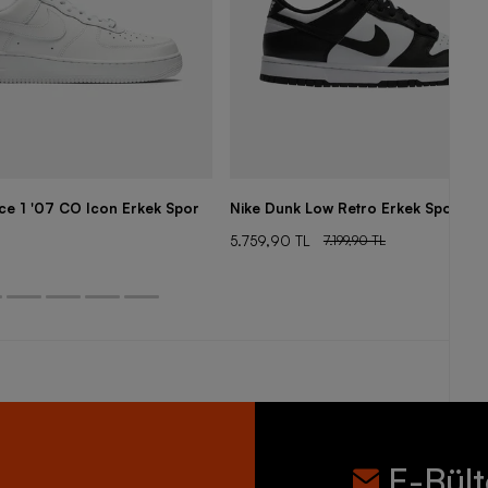
rce 1 '07 CO Icon Erkek Spor
Nike Dunk Low Retro Erkek Spor Aya
5.759,90 TL
7.199,90 TL
E-Bül