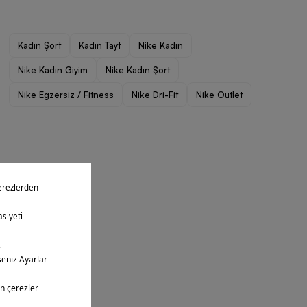
Kadın Şort
Kadın Tayt
Nike Kadın
Nike Kadın Giyim
Nike Kadın Şort
Nike Egzersiz / Fitness
Nike Dri-Fit
Nike Outlet