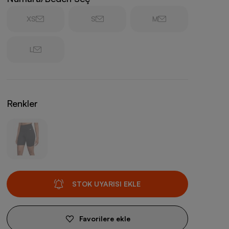
XS
S
M
L
Renkler
STOK UYARISI EKLE
Favorilere ekle