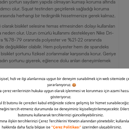
kadın şortun saydam yapıda olmayan kumaşı koruma altında
ımcı olur. Squat testinden geçirilerek sağladığı koruma
rasında herhangi bir tedirginlik hissetmenize gerek kalmaz.
li olarak bisiklet selesine temas etmesinden dolayı kullanılan
 neden olur. Uzun ömürlü kullanımı destekleyen Nike Dri-
rtta %78-79 oranında polyester ve %21-22 oranında
e değişiklikler olabilir. Hem polyester hem de spandeks
isiklet şortunu fiziksel zorlanmalar karşısında korur. Geriye
kadın şortunu giyerek, eğlence dolu anları deneyimlemek
dın Şort Diğer Özellikleri
niz şekilde çok yönlü tasarlanmıştır.
 oluşumuna zemin hazırlar.
r.
azladan destek sunar.
e taşınabilmesine yardımcı olur.
 kuru kalmaya olanak tanır.