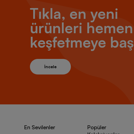
Tıkla, en yeni
ürünleri hemen
keşfetmeye baş
İncele
En Sevilenler
Popüler