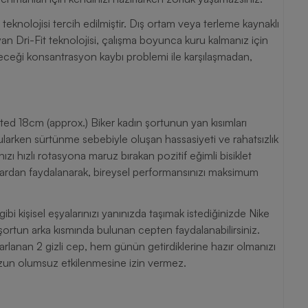
 teknolojisi tercih edilmiştir. Dış ortam veya terleme kaynaklı
an Dri-Fit teknolojisi, çalışma boyunca kuru kalmanız için
ileceği konsantrasyon kaybı problemi ile karşılaşmadan,
ed 18cm (approx.) Biker kadın şortunun yan kısımları
gularken sürtünme sebebiyle oluşan hassasiyeti ve rahatsızlık
nızı hızlı rotasyona maruz bırakan pozitif eğimli bisiklet
tajlardan faydalanarak, bireysel performansınızı maksimum
bi kişisel eşyalarınızı yanınızda taşımak istediğinizde Nike
ortun arka kısmında bulunan cepten faydalanabilirsiniz.
rlanan 2 gizli cep, hem günün getirdiklerine hazır olmanızı
zun olumsuz etkilenmesine izin vermez.