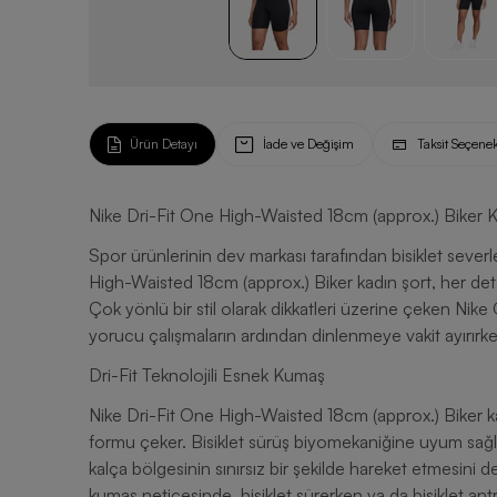
Ürün Detayı
İade ve Değişim
Taksit Seçenek
Nike Dri-Fit One High-Waisted 18cm (approx.) Biker 
Spor ürünlerinin dev markası tarafından bisiklet severle
High-Waisted 18cm (approx.) Biker kadın şort, her detay
Çok yönlü bir stil olarak dikkatleri üzerine çeken Nike
yorucu çalışmaların ardından dinlenmeye vakit ayırırken
Dri-Fit Teknolojili Esnek Kumaş
Nike Dri-Fit One High-Waisted 18cm (approx.) Biker kadı
formu çeker. Bisiklet sürüş biyomekaniğine uyum sağ
kalça bölgesinin sınırsız bir şekilde hareket etmesini de
kumaş neticesinde, bisiklet sürerken ya da bisiklet ant