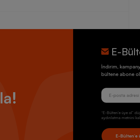
E-Bül
İndirim, kampany
bültene abone ol
la!
“E-Bülten’e üye ol” dü
aydınlatma metnini kab
E-Bülten’e 