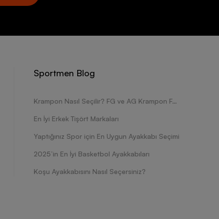
Sportmen Blog
Krampon Nasıl Seçilir? FG ve AG Krampon Farkları Nelerdir?
En İyi Erkek Tişört Markaları
Yaptığınız Spor için En Uygun Ayakkabı Seçimi
2025’in En İyi Basketbol Ayakkabıları
Koşu Ayakkabısını Nasıl Seçersiniz?