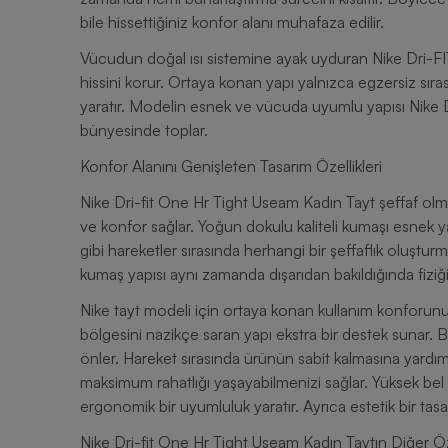
bile hissettiğiniz konfor alanı muhafaza edilir.
Vücudun doğal ısı sistemine ayak uyduran Nike Dri-FIT
hissini korur. Ortaya konan yapı yalnızca egzersiz sıras
yaratır. Modelin esnek ve vücuda uyumlu yapısı Nike D
bünyesinde toplar.
Konfor Alanını Genişleten Tasarım Özellikleri
Nike Dri-fit One Hr Tight Useam Kadın Tayt şeffaf ol
ve konfor sağlar. Yoğun dokulu kaliteli kumaşı esnek
gibi hareketler sırasında herhangi bir şeffaflık oluşt
kumaş yapısı aynı zamanda dışarıdan bakıldığında fiz
Nike tayt modeli için ortaya konan kullanım konforunu a
bölgesini nazikçe saran yapı ekstra bir destek sunar. Be
önler. Hareket sırasında ürünün sabit kalmasına yardımc
maksimum rahatlığı yaşayabilmenizi sağlar. Yüksek bel 
ergonomik bir uyumluluk yaratır. Ayrıca estetik bir tasa
Nike Dri-fit One Hr Tight Useam Kadın Taytın Diğer Öze