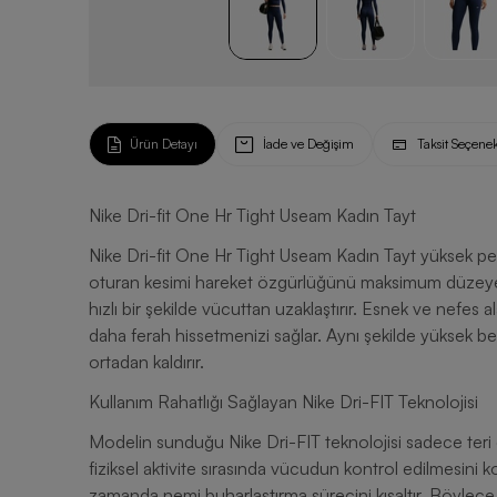
Ürün Detayı
İade ve Değişim
Taksit Seçenek
Nike Dri-fit One Hr Tight Useam Kadın Tayt
Nike Dri-fit One Hr Tight Useam Kadın Tayt yüksek perf
oturan kesimi hareket özgürlüğünü maksimum düzeye çı
hızlı bir şekilde vücuttan uzaklaştırır. Esnek ve nefes
daha ferah hissetmenizi sağlar. Aynı şekilde yüksek bel 
ortadan kaldırır.
Kullanım Rahatlığı Sağlayan Nike Dri-FIT Teknolojisi
Modelin sunduğu Nike Dri-FIT teknolojisi sadece ter
fiziksel aktivite sırasında vücudun kontrol edilmesini kola
zamanda nemi buharlaştırma sürecini kısaltır. Böylece c