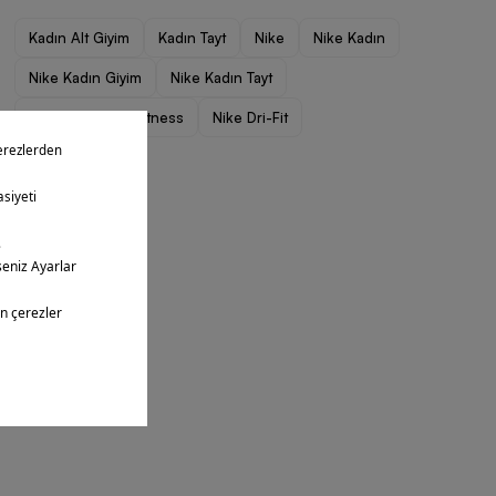
Kadın Alt Giyim
Kadın Tayt
Nike
Nike Kadın
Nike Kadın Giyim
Nike Kadın Tayt
Nike Egzersiz / Fitness
Nike Dri-Fit