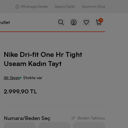
Whatsapp Destek
Sipariş Takibi
Sportmen Blog
0
utlet
One Hr Tight Useam Kadın Tayt
Nike Dri-fit One Hr Tight
Useam Kadın Tayt
Alt Giyim
Stokta var
2.999,90 TL
Numara/Beden Seç
Beden Tablosu