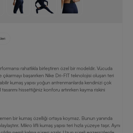
leri
ormansı rahatlıkla birleştiren özel bir modeldir. Vücuda
karmayı başarırken Nike Dri-FIT teknolojisi oluşan teri
 alabilir kumaş yapısı yoğun antrenmanlarda kendinizi çok
tasarımı hissettiğiniz konforu artırırken kayma riskini
i emen bir kumaş özelliği ortaya koymaz. Bunun yanında
ylaştırır. Mikro lifli kumaş yapısı teri hızla yüzeye taşır. Aynı
ildin nemli kalma süresi azalır. Uzun süreli egzersizlerde