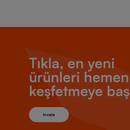
Tıkla, en yeni
ürünleri hemen
keşfetmeye baş
İncele