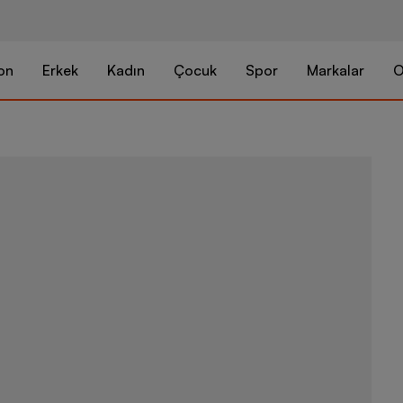
on
Erkek
Kadın
Çocuk
Spor
Markalar
O
Nike Dri-fit 