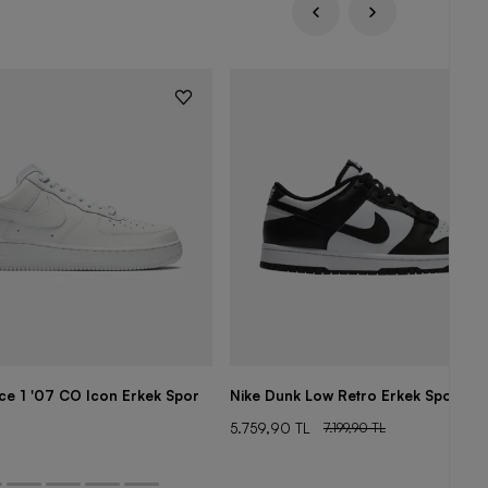
rce 1 '07 CO Icon Erkek Spor
Nike Dunk Low Retro Erkek Spor Aya
5.759,90 TL
7.199,90 TL