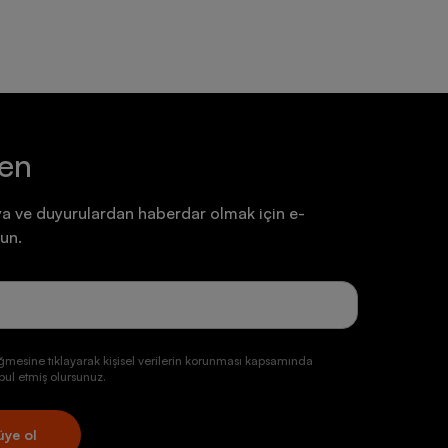
ten
a ve duyurulardan haberdar olmak için e-
un.
ğmesine tıklayarak kişisel verilerin korunması kapsamında
ul etmiş olursunuz.
üye ol