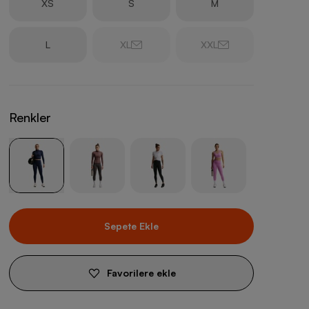
XS
S
M
L
XL
XXL
Renkler
Sepete Ekle
Favorilere ekle