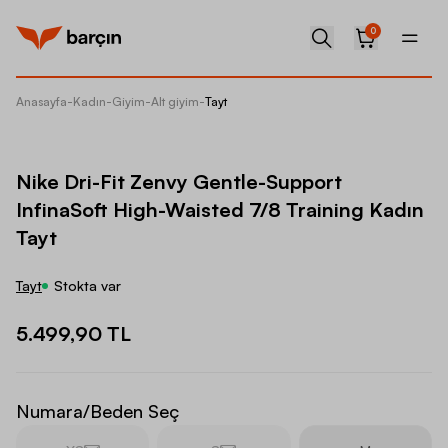
0
Anasayfa
-
Kadın
-
Giyim
-
Alt giyim
-
Tayt
Nike Dr
Nike Dri-Fit Zenvy Gentle-Support
InfinaSoft High-Waisted 7/8 Training Kadın
Tayt
Tayt
Stokta var
5.499,90 TL
Numara/Beden Seç