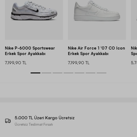
Nike P-6000 Sportswear
Nike Air Force 1 '07 CO Icon
Ni
Erkek Spor Ayakkabı
Erkek Spor Ayakkabı
Sp
7.199,90 TL
7.199,90 TL
5.
5.000 TL Üzeri Kargo Ücretsiz
Ücretsiz Teslimat Fırsatı