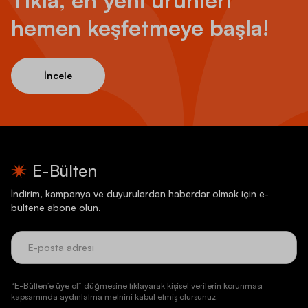
hemen keşfetmeye başla!
İncele
E-Bülten
İndirim, kampanya ve duyurulardan haberdar olmak için e-
bültene abone olun.
“E-Bülten’e üye ol” düğmesine tıklayarak kişisel verilerin korunması
kapsamında aydınlatma metnini kabul etmiş olursunuz.