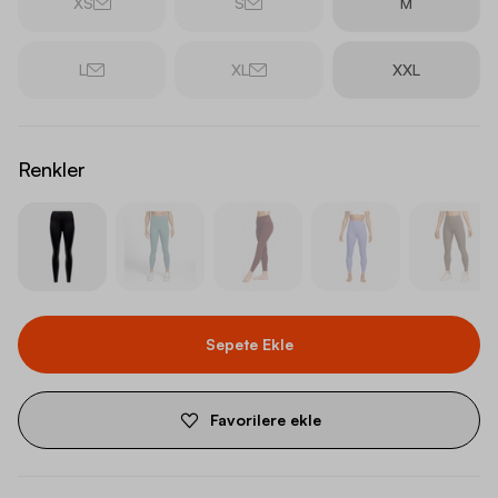
XS
S
M
L
XL
XXL
Renkler
Sepete Ekle
Favorilere ekle