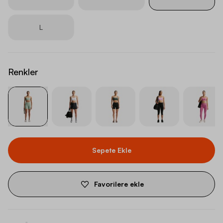
L
Renkler
Sepete Ekle
Favorilere ekle