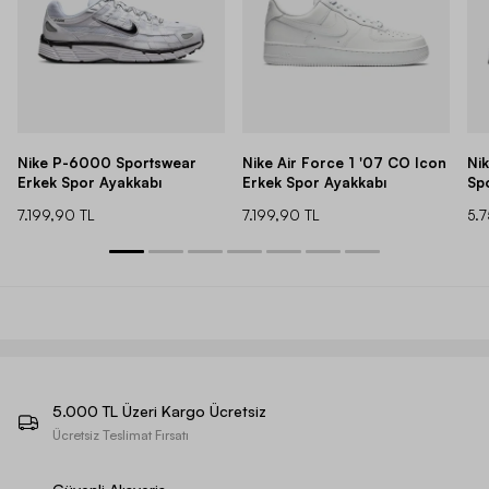
Nike P-6000 Sportswear
Nike Air Force 1 '07 CO Icon
Ni
Erkek Spor Ayakkabı
Erkek Spor Ayakkabı
Sp
7.199,90 TL
7.199,90 TL
5.
5.000 TL Üzeri Kargo Ücretsiz
Ücretsiz Teslimat Fırsatı