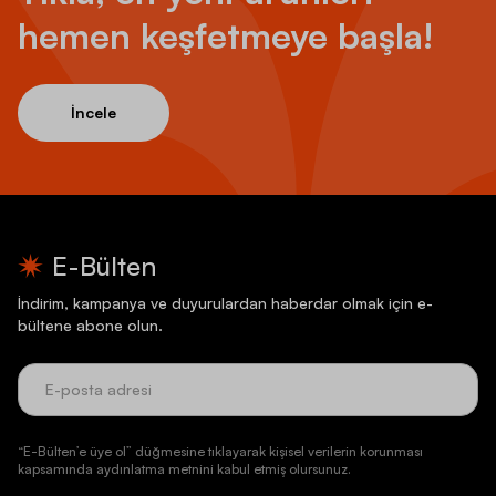
hemen keşfetmeye başla!
İncele
E-Bülten
İndirim, kampanya ve duyurulardan haberdar olmak için e-
bültene abone olun.
“E-Bülten’e üye ol” düğmesine tıklayarak kişisel verilerin korunması
kapsamında aydınlatma metnini kabul etmiş olursunuz.