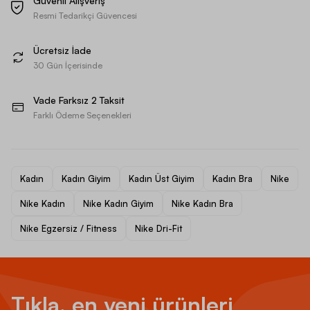
Güvenli Alışveriş
Resmi Tedarikçi Güvencesi
Ücretsiz İade
30 Gün İçerisinde
Vade Farksız 2 Taksit
Farklı Ödeme Seçenekleri
Kadın
Kadın Giyim
Kadın Üst Giyim
Kadın Bra
Nike
Nike Kadın
Nike Kadın Giyim
Nike Kadın Bra
Nike Egzersiz / Fitness
Nike Dri-Fit
Tıkla, en yeni ürünleri