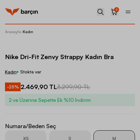
0
Anasayfa
-
Kadın
Nike Dr
Nike Dri-Fit Zenvy Strappy Kadın Bra
Kadın
Stokta var
2.469,90 TL
3.299,90 TL
-
25
%
2 ve Üzerine Sepette Ek %10 İndirim
Numara/Beden Seç
XS
S
M