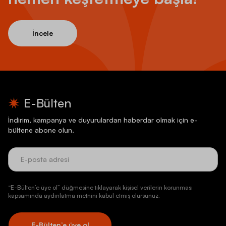
İncele
E-Bülten
İndirim, kampanya ve duyurulardan haberdar olmak için e-
bültene abone olun.
“E-Bülten’e üye ol” düğmesine tıklayarak kişisel verilerin korunması
kapsamında aydınlatma metnini kabul etmiş olursunuz.
E-Bülten’e üye ol