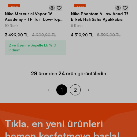
-
30
%
-
20
%
Nike Mercurial Vapor 16
Nike Phantom 6 Low Acad Tf
Academy - TF Turf Low-Top
Erkek Halı Saha Ayakkabısı
Erkek Halı Saha Ayakkabı
10 Renk
5 Renk
3.499,90 TL
4.999,90 TL
4.319,90 TL
5.399,90 TL
2 ve Üzerine Sepette Ek %10
İndirim
28
üründen
24
ürün görüntüledin
1
2
Tıkla, en yeni ürünleri
hemen keşfetmeye başla!