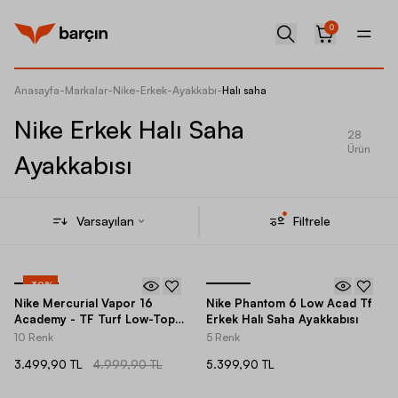
0
Anasayfa
-
Markalar
-
Nike
-
Erkek
-
Ayakkabı
-
Halı saha
Nike Erkek Halı Saha
28
Ürün
Ayakkabısı
Varsayılan
Filtrele
-
30
%
Nike Mercurial Vapor 16
Nike Phantom 6 Low Acad Tf
Academy - TF Turf Low-Top
Erkek Halı Saha Ayakkabısı
Erkek Halı Saha Ayakkabı
10 Renk
5 Renk
3.499,90 TL
4.999,90 TL
5.399,90 TL