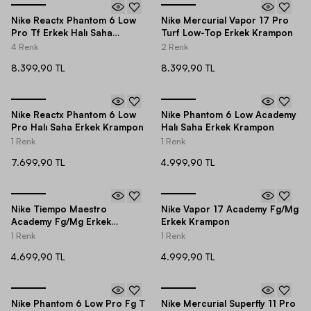
Nike Reactx Phantom 6 Low
Nike Mercurial Vapor 17 Pro
Pro Tf Erkek Halı Saha
Turf Low-Top Erkek Krampon
Ayakkabısı
4 Renk
2 Renk
8.399,90 TL
8.399,90 TL
Nike Reactx Phantom 6 Low
Nike Phantom 6 Low Academy
Pro Halı Saha Erkek Krampon
Halı Saha Erkek Krampon
1 Renk
1 Renk
7.699,90 TL
4.999,90 TL
Nike Tiempo Maestro
Nike Vapor 17 Academy Fg/Mg
Academy Fg/Mg Erkek
Erkek Krampon
Krampon
1 Renk
1 Renk
4.699,90 TL
4.999,90 TL
Nike Phantom 6 Low Pro Fg T
Nike Mercurial Superfly 11 Pro