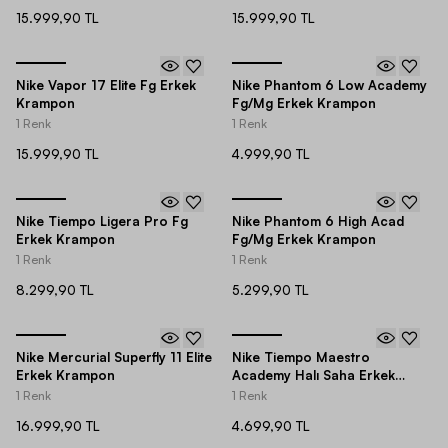
15.999,90 TL
15.999,90 TL
Nike Vapor 17 Elite Fg Erkek
Nike Phantom 6 Low Academy
Krampon
Fg/Mg Erkek Krampon
1 Renk
1 Renk
15.999,90 TL
4.999,90 TL
Nike Tiempo Ligera Pro Fg
Nike Phantom 6 High Acad
Erkek Krampon
Fg/Mg Erkek Krampon
1 Renk
1 Renk
8.299,90 TL
5.299,90 TL
Nike Mercurial Superfly 11 Elite
Nike Tiempo Maestro
Erkek Krampon
Academy Halı Saha Erkek
Krampon
1 Renk
1 Renk
16.999,90 TL
4.699,90 TL