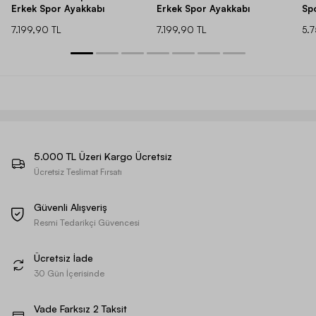
Erkek Spor Ayakkabı
Erkek Spor Ayakkabı
Sp
7.199,90 TL
7.199,90 TL
5.
5.000 TL Üzeri Kargo Ücretsiz
Ücretsiz Teslimat Fırsatı
Güvenli Alışveriş
Resmi Tedarikçi Güvencesi
Ücretsiz İade
30 Gün İçerisinde
Vade Farksız 2 Taksit