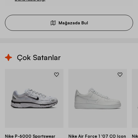
Mağazada Bul
Çok Satanlar
Nike P-6000 Sportswear
Nike Air Force 1 '07 CO Icon
Ni