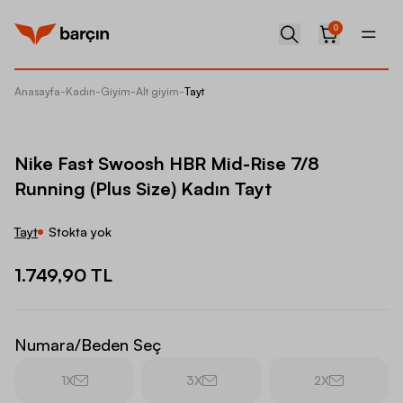
0
Anasayfa
-
Kadın
-
Giyim
-
Alt giyim
-
Tayt
Nike Fa
Nike Fast Swoosh HBR Mid-Rise 7/8
Running (Plus Size) Kadın Tayt
Tayt
Stokta yok
1.749,90 TL
Numara/Beden Seç
1X
3X
2X