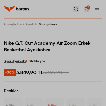
0
Anasayfa
-
Erkek
-
Ayakkabı
-
Spor ayakkabı
Nike G.
Nike G.T. Cut Academy Air Zoom Erkek
Basketbol Ayakkabısı
Spor Ayakkabı
Stokta yok
3.849,90 TL
5.499,90 TL
-
30
%
Renkler