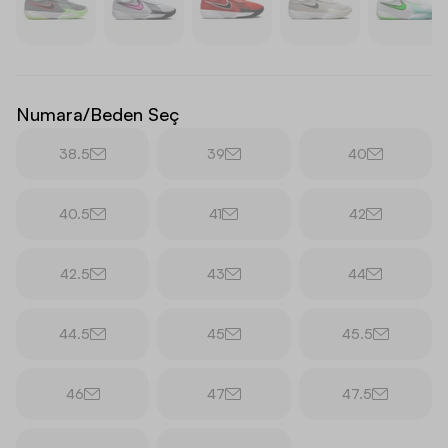
Numara/Beden Seç
38.5
39
40
40.5
41
42
42.5
43
44
44.5
45
45.5
46
47
47.5