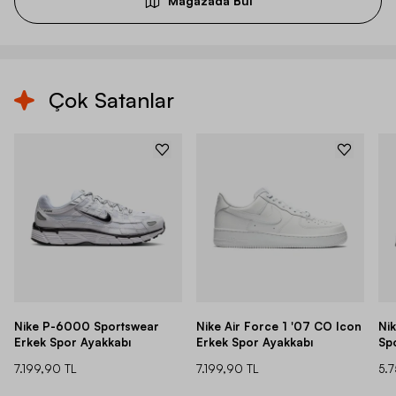
Mağazada Bul
Çok Satanlar
Nike P-6000 Sportswear
Nike Air Force 1 '07 CO Icon
Ni
Erkek Spor Ayakkabı
Erkek Spor Ayakkabı
Sp
7.199,90 TL
7.199,90 TL
5.