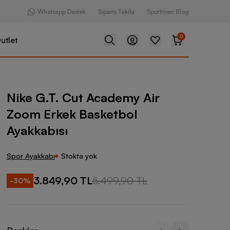
Whatsapp Destek
Sipariş Takibi
Sportmen Blog
0
utlet
t Academy Air Zoom Erkek Basketbol Ayakkabısı
Nike G.T. Cut Academy Air
Zoom Erkek Basketbol
Ayakkabısı
Spor Ayakkabı
Stokta yok
3.849,90 TL
5.499,90 TL
-
30
%