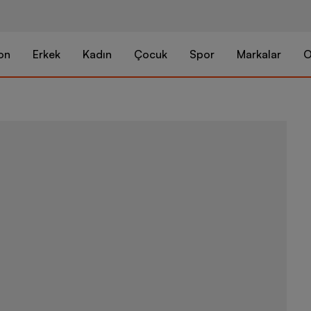
on
Erkek
Kadın
Çocuk
Spor
Markalar
O
Nike G.T. Cu