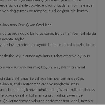
lerde sizi destekler, böylece oyununuzda tam bir hakimiyet
den yön değiştirmek ve temposunu dilediğiniz gibi kontrol
kabısının Öne Çıkan Özellikleri
ani duruşlarda güçlü bir tutuş sunar. Bu da hem sert sahalarda
 avantaj sağlar.
yarak hızınızı artırır, bu sayede her adımda daha fazla destek
basketbol oyunlarında ayaklarınızı rahat ettirir ve oyunun
abilir yapı sunarak her maç boyunca ayaklarınızın rahat
çin dayanıklı yapısı ile sahada tam performans sağlar.
kkabısı, zorlu antrenmanlarda ve maçlarda üstün
unda hem de açık hava sahalarında güvenle kullanabilirsiniz.
re boyunca rahat kullanım sunar. Hafifliği sayesinde
Çekici tasarımıyla yalnızca performansınızı değil, tarzınızı