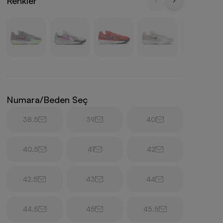
Renkler
Numara/Beden Seç
38.5
39
40
40.5
41
42
42.5
43
44
44.5
45
45.5