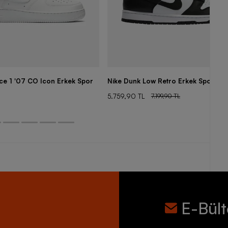
rce 1 '07 CO Icon Erkek Spor
Nike Dunk Low Retro Erkek Spor Aya
5.759,90 TL
7.199,90 TL
E-Bül