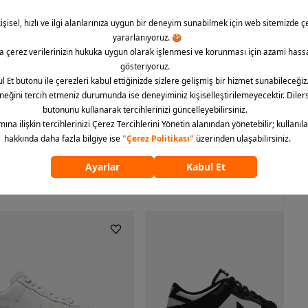
dımda üstün destek ve konfor hissetmek istiyorsanız, Nike G.T.
am size göre. Barcin.com üzerinden bu üstün performans
vererek basketbol oyunlarınıza güç katabilirsiniz.
ümünü göster