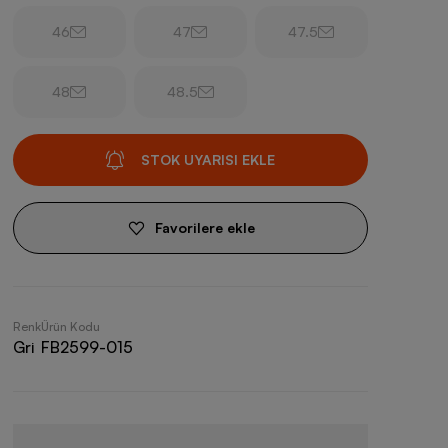
46
47
47.5
48
48.5
STOK UYARISI EKLE
Favorilere ekle
Renk
Ürün Kodu
Gri
FB2599-015