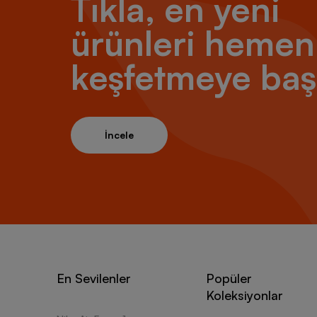
Tıkla, en yeni
ürünleri hemen
keşfetmeye baş
İncele
En Sevilenler
Popüler
Koleksiyonlar