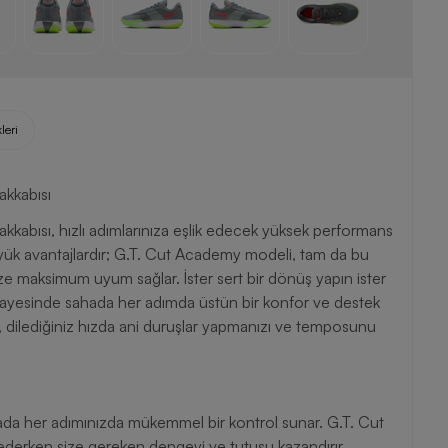
leri
kkabısı
abısı, hızlı adımlarınıza eşlik edecek yüksek performans
 büyük avantajlardır; G.T. Cut Academy modeli, tam da bu
ize maksimum uyum sağlar. İster sert bir dönüş yapın ister
 sayesinde sahada her adımda üstün bir konfor ve destek
nı, dilediğiniz hızda ani duruşlar yapmanızı ve temposunu
hada her adımınızda mükemmel bir kontrol sunar. G.T. Cut
derken size gereken dengeyi ve tutuşu kazandırır.