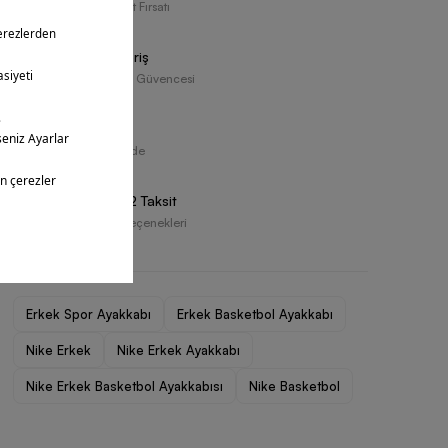
Ücretsiz Teslimat Fırsatı
Güvenli Alışveriş
Resmi Tedarikçi Güvencesi
Ücretsiz İade
30 Gün İçerisinde
Vade Farksız 2 Taksit
Farklı Ödeme Seçenekleri
Erkek Spor Ayakkabı
Erkek Basketbol Ayakkabı
Nike Erkek
Nike Erkek Ayakkabı
Nike Erkek Basketbol Ayakkabısı
Nike Basketbol