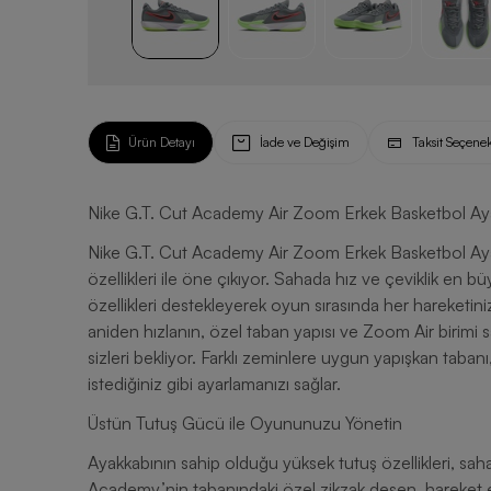
Ürün Detayı
İade ve Değişim
Taksit Seçenek
Nike G.T. Cut Academy Air Zoom Erkek Basketbol Aya
Nike G.T. Cut Academy Air Zoom Erkek Basketbol Ayakk
özellikleri ile öne çıkıyor. Sahada hız ve çeviklik en
özellikleri destekleyerek oyun sırasında her hareketin
aniden hızlanın, özel taban yapısı ve Zoom Air birimi
sizleri bekliyor. Farklı zeminlere uygun yapışkan taba
istediğiniz gibi ayarlamanızı sağlar.
Üstün Tutuş Gücü ile Oyununuzu Yönetin
Ayakkabının sahip olduğu yüksek tutuş özellikleri, sa
Academy’nin tabanındaki özel zikzak desen, hareket e