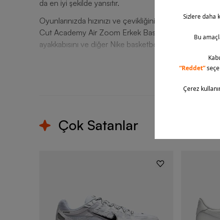
da en iyi şekilde yansıtır.
Oyunlarınızda hızınızı ve çevikliğinizi artırmak, her a
Cut Academy Air Zoom Erkek Basketbol Ayakkabısı t
ayakkabısını ve diğer Nike basketbol ürünlerini sipariş 
T
Çok Satanlar