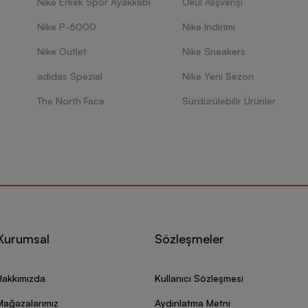
Nike Erkek Spor Ayakkabı
Okul Alışverişi
Nike P-6000
Nike İndirimi
Nike Outlet
Nike Sneakers
adidas Spezial
Nike Yeni Sezon
The North Face
Sürdürülebilir Ürünler
Kurumsal
Sözleşmeler
Hakkımızda
Kullanıcı Sözleşmesi
Mağazalarımız
Aydınlatma Metni