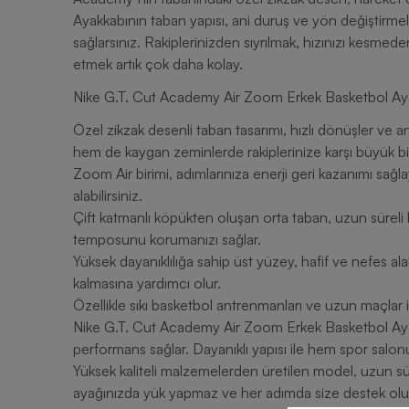
Ayakkabının taban yapısı, ani duruş ve yön değiştirme
sağlarsınız. Rakiplerinizden sıyrılmak, hızınızı kesme
etmek artık çok daha kolay.
Nike G.T. Cut Academy Air Zoom Erkek Basketbol Ayak
Özel zikzak desenli taban tasarımı, hızlı dönüşler ve 
hem de kaygan zeminlerde rakiplerinize karşı büyük bir
Zoom Air birimi, adımlarınıza enerji geri kazanımı sağla
alabilirsiniz.
Çift katmanlı köpükten oluşan orta taban, uzun süreli 
temposunu korumanızı sağlar.
Yüksek dayanıklılığa sahip üst yüzey, hafif ve nefes al
kalmasına yardımcı olur.
Özellikle sıkı basketbol antrenmanları ve uzun maçlar i
Nike G.T. Cut Academy Air Zoom Erkek Basketbol Aya
performans sağlar. Dayanıklı yapısı ile hem spor salon
Yüksek kaliteli malzemelerden üretilen model, uzun sü
ayağınızda yük yapmaz ve her adımda size destek olur. 