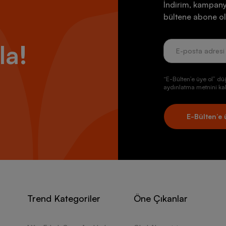
İndirim, kampany
bültene abone ol
la!
“E-Bülten’e üye ol” dü
aydınlatma metnini kab
E-Bülten’e 
Trend Kategoriler
Öne Çıkanlar