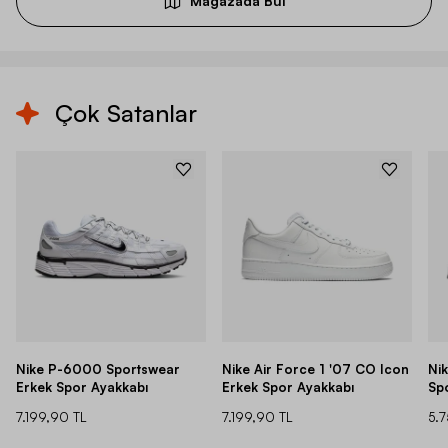
Mağazada Bul
Çok Satanlar
Nike P-6000 Sportswear
Nike Air Force 1 '07 CO Icon
Ni
Erkek Spor Ayakkabı
Erkek Spor Ayakkabı
Sp
7.199,90 TL
7.199,90 TL
5.