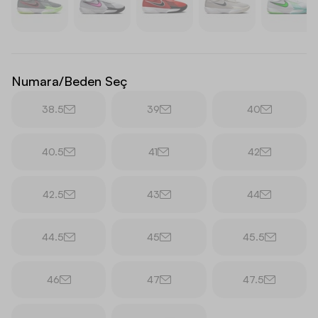
Numara/Beden Seç
38.5
39
40
40.5
41
42
42.5
43
44
44.5
45
45.5
46
47
47.5