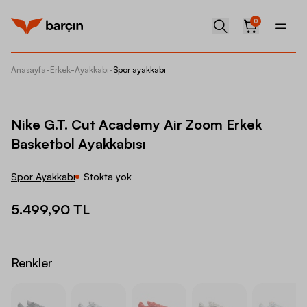
0
Anasayfa
-
Erkek
-
Ayakkabı
-
Spor ayakkabı
Nike G.
Nike G.T. Cut Academy Air Zoom Erkek
Basketbol Ayakkabısı
Spor Ayakkabı
Stokta yok
5.499,90 TL
Renkler