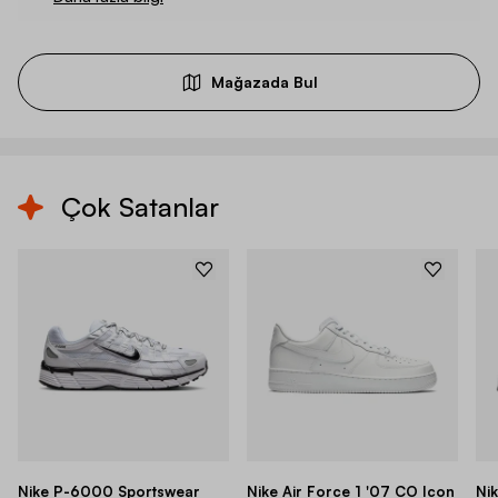
Mağazada Bul
Çok Satanlar
Nike P-6000 Sportswear
Nike Air Force 1 '07 CO Icon
Ni