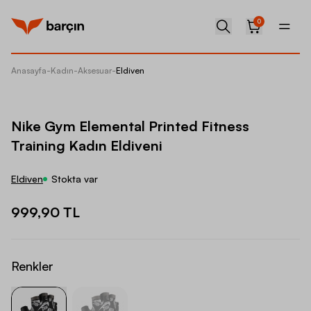
0
Anasayfa
-
Kadın
-
Aksesuar
-
Eldiven
Nike Gy
Nike Gym Elemental Printed Fitness
Training Kadın Eldiveni
Eldiven
Stokta var
999,90 TL
Renkler