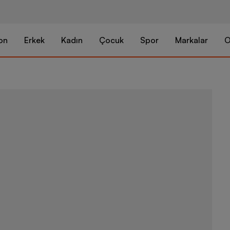
on
Erkek
Kadın
Çocuk
Spor
Markalar
O
Nike Ja 1 "Fl