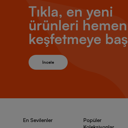
Tıkla, en yeni
ürünleri hemen
keşfetmeye baş
İncele
En Sevilenler
Popüler
Koleksiyonlar