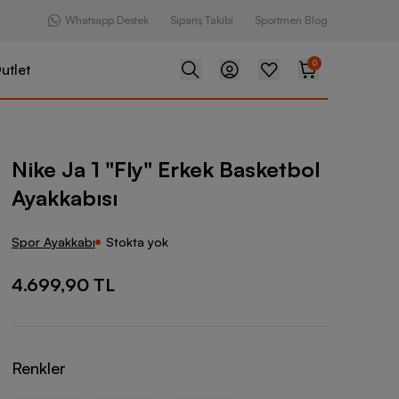
Whatsapp Destek
Sipariş Takibi
Sportmen Blog
0
utlet
y" Erkek Basketbol Ayakkabısı
Nike Ja 1 "Fly" Erkek Basketbol
Ayakkabısı
Spor Ayakkabı
Stokta yok
4.699,90 TL
Renkler