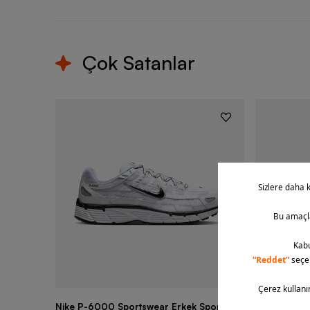
Çok Satanlar
Nike P-6000 Sportswear Erkek Spor
Nike Air Fo