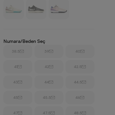
Numara/Beden Seç
38.5
39
40
41
42
42.5
43
44
44.5
45
45.5
46
47
47.5
48.5