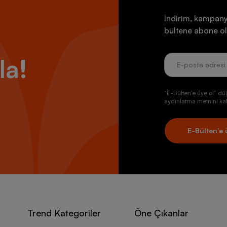
İndirim, kampany
bültene abone ol
la!
“E-Bülten’e üye ol” dü
aydınlatma metnini kab
E-Bülten’e 
Trend Kategoriler
Öne Çıkanlar