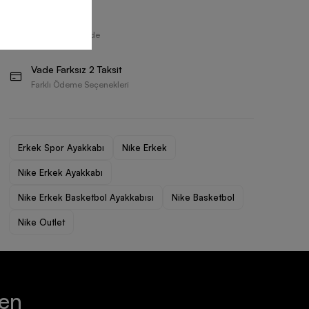
Ayakkabı
Ayakkabı
Ücretsiz İade
7.199,90 TL
7.199,90 TL
30 Gün İçerisinde
Vade Farksız 2 Taksit
Farklı Ödeme Seçenekleri
Erkek Spor Ayakkabı
Nike Erkek
Nike Erkek Ayakkabı
Nike Erkek Basketbol Ayakkabısı
Nike Basketbol
Nike Outlet
ten