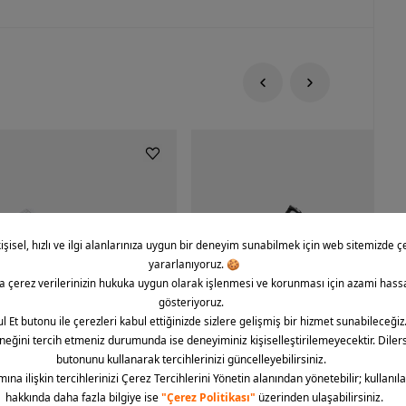
rce 1 '07 CO Icon Erkek Spor
Nike Dunk Low Retro Erkek Spor Aya