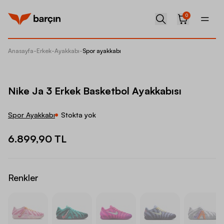
0
Anasayfa
-
Erkek
-
Ayakkabı
-
Spor ayakkabı
Nike Ja
Nike Ja 3 Erkek Basketbol Ayakkabısı
Spor Ayakkabı
Stokta yok
6.899,90 TL
Renkler