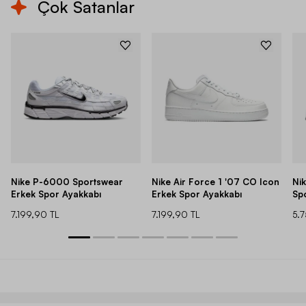
Çok Satanlar
Nike P-6000 Sportswear
Nike Air Force 1 '07 CO Icon
Ni
Erkek Spor Ayakkabı
Erkek Spor Ayakkabı
Sp
7.199,90 TL
7.199,90 TL
5.