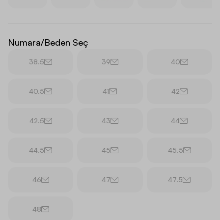
Numara/Beden Seç
38.5
39
40
40.5
41
42
42.5
43
44
44.5
45
45.5
46
47
47.5
48