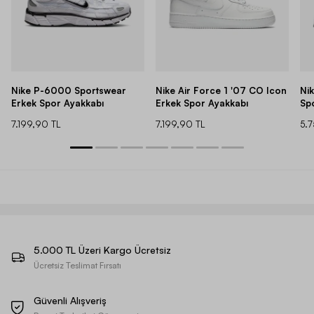
Nike P-6000 Sportswear
Nike Air Force 1 '07 CO Icon
Ni
Erkek Spor Ayakkabı
Erkek Spor Ayakkabı
Sp
7.199,90 TL
7.199,90 TL
5.
5.000 TL Üzeri Kargo Ücretsiz
Ücretsiz Teslimat Fırsatı
Güvenli Alışveriş