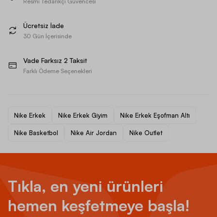
Resmi Tedarikçi Güvencesi
Ücretsiz İade
30 Gün İçerisinde
Vade Farksız 2 Taksit
Farklı Ödeme Seçenekleri
Nike Erkek
Nike Erkek Giyim
Nike Erkek Eşofman Altı
Nike Basketbol
Nike Air Jordan
Nike Outlet
Tıkla, en yeni ürünleri
hemen keşfetmeye başla!