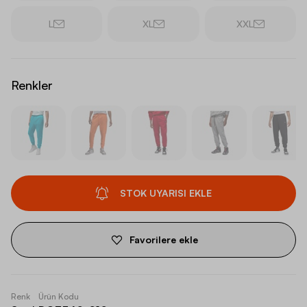
L
XL
XXL
Renkler
STOK UYARISI EKLE
Favorilere ekle
Renk
Ürün Kodu