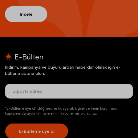
İncele
E-Bülten
İndirim, kampanya ve duyurulardan haberdar olmak için e-
bültene abone olun.
“E-Bülten’e üye ol” düğmesine tıklayarak kişisel verilerin korunması
kapsamında aydınlatma metnini kabul etmiş olursunuz.
E-Bülten’e üye ol