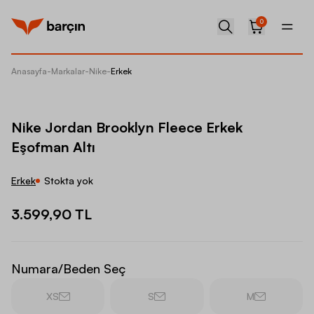
0
Anasayfa
-
Markalar
-
Nike
-
Erkek
Nike Jo
Nike Jordan Brooklyn Fleece Erkek
Eşofman Altı
Erkek
Stokta yok
3.599,90 TL
Numara/Beden Seç
XS
S
M