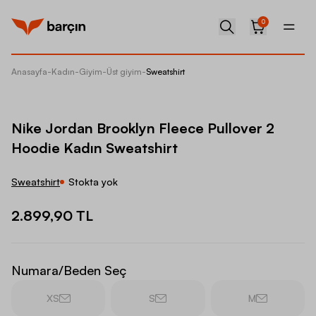
0
Anasayfa
-
Kadın
-
Giyim
-
Üst giyim
-
Sweatshirt
Nike Jo
Nike Jordan Brooklyn Fleece Pullover 2
Hoodie Kadın Sweatshirt
Sweatshirt
Stokta yok
2.899,90 TL
Numara/Beden Seç
XS
S
M