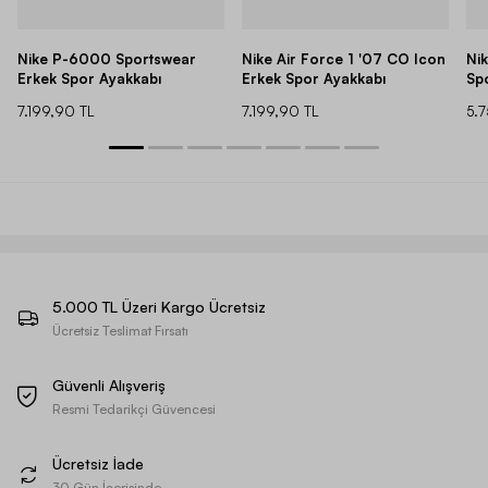
Nike P-6000 Sportswear
Nike Air Force 1 '07 CO Icon
Ni
Erkek Spor Ayakkabı
Erkek Spor Ayakkabı
Sp
7.199,90 TL
7.199,90 TL
5.
5.000 TL Üzeri Kargo Ücretsiz
Ücretsiz Teslimat Fırsatı
Güvenli Alışveriş
Resmi Tedarikçi Güvencesi
Ücretsiz İade
30 Gün İçerisinde