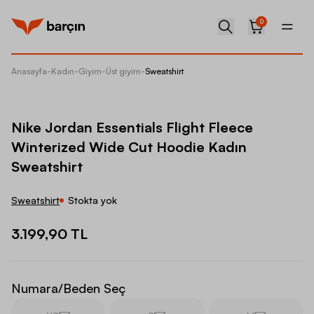
0
Anasayfa
-
Kadın
-
Giyim
-
Üst giyim
-
Sweatshirt
Nike Jo
Nike Jordan Essentials Flight Fleece
Winterized Wide Cut Hoodie Kadın
Sweatshirt
Sweatshirt
Stokta yok
3.199,90 TL
Numara/Beden Seç