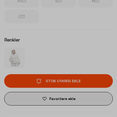
XS
S
M
L
Renkler
STOK UYARISI EKLE
Favorilere ekle