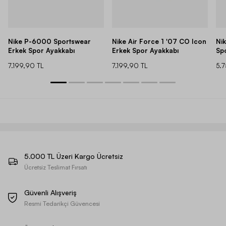
Nike P-6000 Sportswear
Nike Air Force 1 '07 CO Icon
Ni
Erkek Spor Ayakkabı
Erkek Spor Ayakkabı
Sp
7.199,90 TL
7.199,90 TL
5.
5.000 TL Üzeri Kargo Ücretsiz
Ücretsiz Teslimat Fırsatı
Güvenli Alışveriş
Resmi Tedarikçi Güvencesi