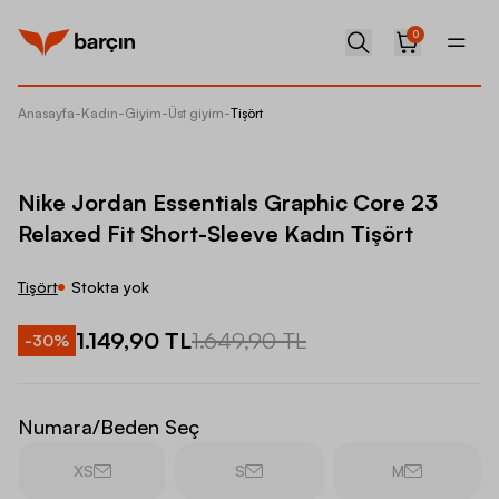
0
Anasayfa
-
Kadın
-
Giyim
-
Üst giyim
-
Tişört
Nike Jo
Nike Jordan Essentials Graphic Core 23
Relaxed Fit Short-Sleeve Kadın Tişört
Tişört
Stokta yok
1.149,90 TL
1.649,90 TL
-
30
%
Numara/Beden Seç
XS
S
M