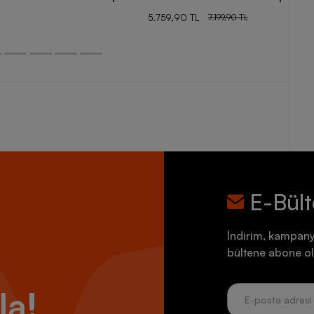
5.759,90 TL
7.199,90 TL
E-Bül
İndirim, kampany
bültene abone ol
la!