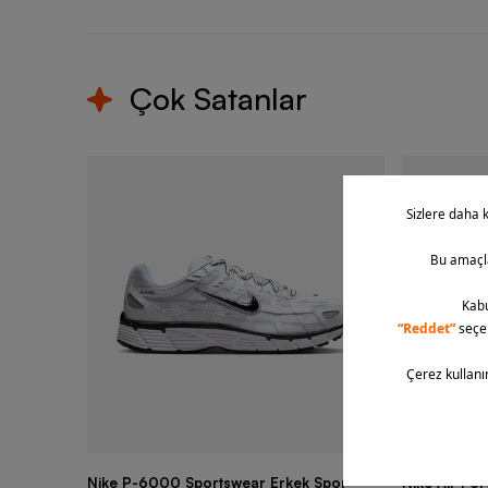
Çok Satanlar
Nike P-6000 Sportswear Erkek Spor
Nike Air Fo