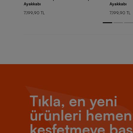
Ayakkabı
Ayakkabı
7.199,90 TL
7.199,90 TL
Tıkla, en yeni
ürünleri hemen
keşfetmeye baş