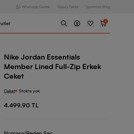
Whatsapp Destek
Sipariş Takibi
Sportmen Blog
0
utlet
Essentials Member Lined Full-Zip Erkek Ceket
Nike Jordan Essentials
Member Lined Full-Zip Erkek
Ceket
Ceket
Stokta yok
4.499,90 TL
Numara/Beden Seç