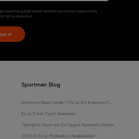
ğmesine tıklayarak kişisel verilerin korunması kapsamında
ul etmiş olursunuz.
üye ol
Sportmen Blog
Krampon Nasıl Seçilir? FG ve AG Krampon Farkları Nelerdir?
En İyi Erkek Tişört Markaları
Yaptığınız Spor için En Uygun Ayakkabı Seçimi
2025’in En İyi Basketbol Ayakkabıları