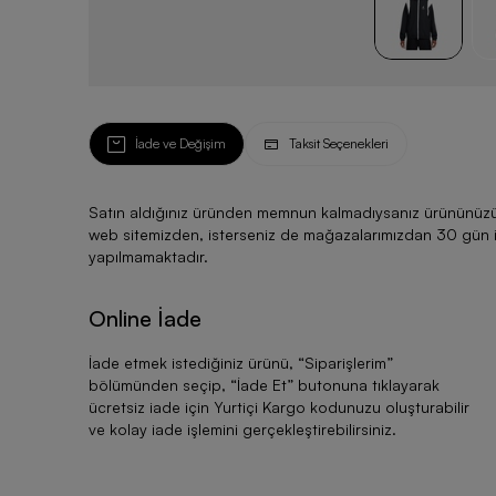
İade ve Değişim
Taksit Seçenekleri
Satın aldığınız üründen memnun kalmadıysanız ürününüzü ku
web sitemizden, isterseniz de mağazalarımızdan 30 gün için
yapılmamaktadır.
Online İade
İade etmek istediğiniz ürünü, “
Siparişlerim
”
bölümünden seçip, “
İade Et
” butonuna tıklayarak
ücretsiz iade için Yurtiçi Kargo kodunuzu oluşturabilir
ve kolay iade işlemini gerçekleştirebilirsiniz.