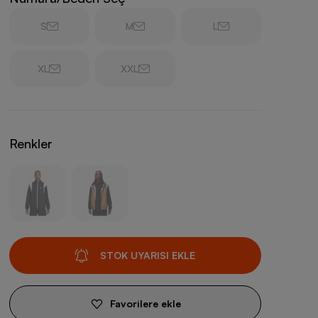
S
M
L
XL
XXL
Renkler
STOK UYARISI EKLE
Favorilere ekle