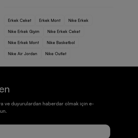
Ayakkabı
Ayakkabı
7.199,90 TL
7.199,90 TL
Erkek Ceket
Erkek Mont
Nike Erkek
Nike Erkek Giyim
Nike Erkek Ceket
Nike Erkek Mont
Nike Basketbol
Nike Air Jordan
Nike Outlet
ten
a ve duyurulardan haberdar olmak için e-
un.