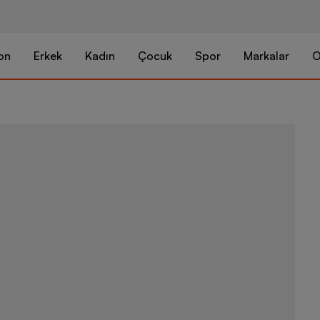
on
Erkek
Kadın
Çocuk
Spor
Markalar
O
Nike Jordan 