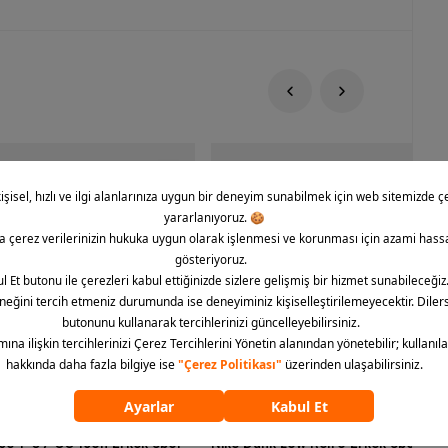
rce 1 '07 CO Icon Erkek Spor
Nike Dunk Low Retro Erkek Spor Aya