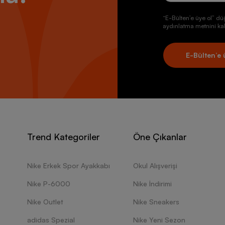
“E-Bülten’e üye ol” dü
aydınlatma metnini kab
E-Bülten’e 
Trend Kategoriler
Öne Çıkanlar
Nike Erkek Spor Ayakkabı
Okul Alışverişi
Nike P-6000
Nike İndirimi
Nike Outlet
Nike Sneakers
adidas Spezial
Nike Yeni Sezon